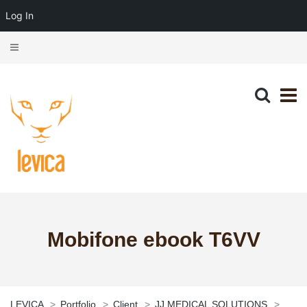
Log In
Mobifone ebook T6VV
LEVICA
>
Portfolio
>
Client
>
JJ MEDICAL SOLUTIONS
>