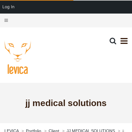
Log In
jj medical solutions
LEVICA
>
Portfolio
>
Client
>
JJ MEDICAL SOLUTIONS
>
jj