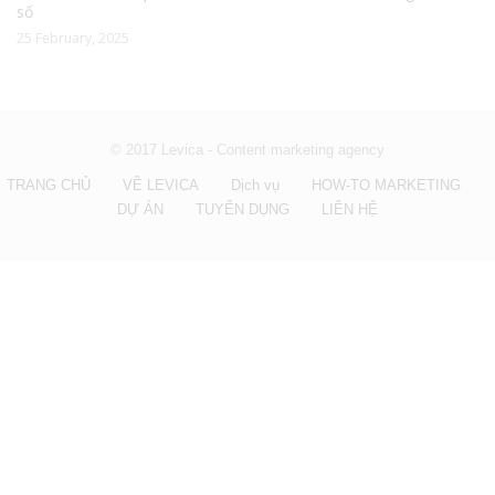
số
25 February, 2025
© 2017 Levica - Content marketing agency
TRANG CHỦ
VỀ LEVICA
Dịch vụ
HOW-TO MARKETING
DỰ ÁN
TUYỂN DỤNG
LIÊN HỆ