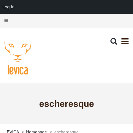
Log In
escheresque
LEVICA
>
Homepage
>
escheresque