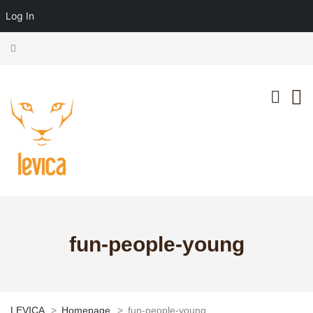
Log In
fun-people-young
LEVICA
>
Homepage
>
fun-people-young