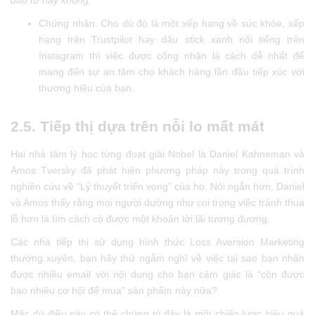
Chứng nhận. Cho dù đó là một xếp hạng về sức khỏe, xếp
hạng trên Trustpilot hay dấu stick xanh nổi tiếng trên
Instagram thì việc được công nhận là cách dễ nhất để
mang đến sự an tâm cho khách hàng lần đầu tiếp xúc với
thương hiệu của bạn.
2.5. Tiếp thị dựa trên nỗi lo mất mát
Hai nhà tâm lý học từng đoạt giải Nobel là Daniel Kahneman và
Amos Tversky đã phát hiện phương pháp này trong quá trình
nghiên cứu về “Lý thuyết triển vọng” của họ. Nói ngắn hơn, Daniel
và Amos thấy rằng mọi người dường như coi trọng việc tránh thua
lỗ hơn là tìm cách có được một khoản lời lãi tương đương.
Các nhà tiếp thị sử dụng hình thức Loss Aversion Marketing
thường xuyên, bạn hãy thử ngẫm nghĩ về việc tại sao bạn nhận
được nhiều email với nội dung cho bạn cảm giác là “còn được
bao nhiêu cơ hội để mua” sản phẩm này nữa?
Mặc dù điều này có thể chứng tỏ đây là một chiến lược hiệu quả