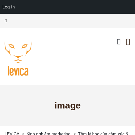
Log In
image
LEVICA
>
Kinh nghiệm marketing
>
Tâm lý học của cảm xúc &