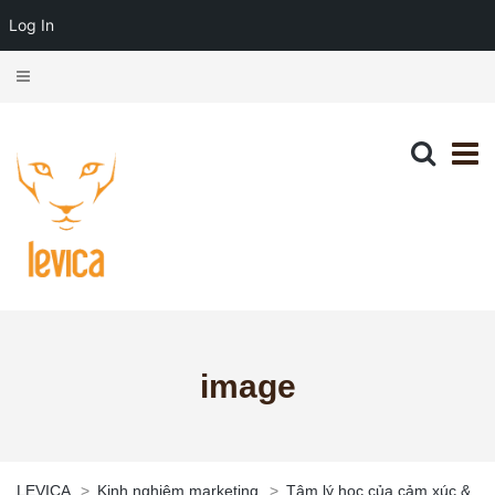
Log In
image
LEVICA
>
Kinh nghiệm marketing
>
Tâm lý học của cảm xúc &