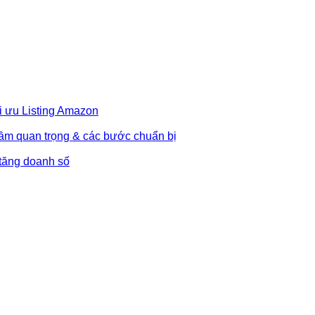
i ưu Listing Amazon
Tầm quan trọng & các bước chuẩn bị
 tăng doanh số