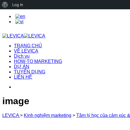
About
Log In
WordPress
TRANG CHỦ
VỀ LEVICA
Dịch vụ
HOW-TO MARKETING
DỰ ÁN
TUYỂN DỤNG
LIÊN HỆ
image
LEVICA
>
Kinh nghiệm marketing
>
Tâm lý học của cảm xúc &