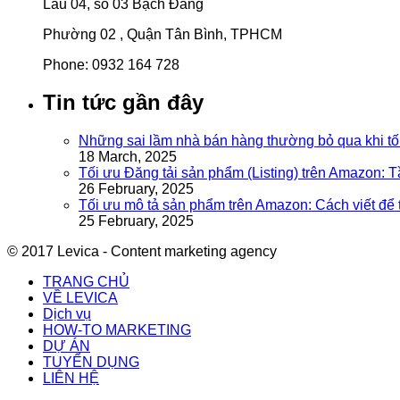
Lầu 04, số 03 Bạch Đằng
Phường 02 , Quận Tân Bình, TPHCM
Phone: 0932 164 728
Tin tức gần đây
Những sai lầm nhà bán hàng thường bỏ qua khi tố
18 March, 2025
Tối ưu Đăng tải sản phẩm (Listing) trên Amazon: 
26 February, 2025
Tối ưu mô tả sản phẩm trên Amazon: Cách viết để
25 February, 2025
© 2017 Levica - Content marketing agency
TRANG CHỦ
VỀ LEVICA
Dịch vụ
HOW-TO MARKETING
DỰ ÁN
TUYỂN DỤNG
LIÊN HỆ