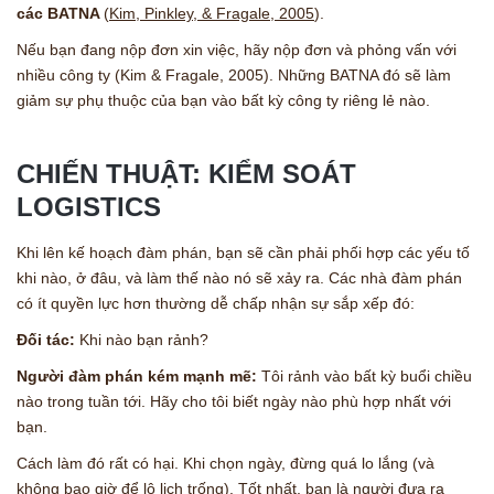
các BATNA
(
Kim, Pinkley, & Fragale, 2005
).
Nếu bạn đang nộp đơn xin việc, hãy nộp đơn và phỏng vấn với
nhiều công ty (Kim & Fragale, 2005). Những BATNA đó sẽ làm
giảm sự phụ thuộc của bạn vào bất kỳ công ty riêng lẻ nào.
CHIẾN THUẬT: KIỂM SOÁT
LOGISTICS
Khi lên kế hoạch đàm phán, bạn sẽ cần phải phối hợp các yếu tố
khi nào, ở đâu, và làm thế nào nó sẽ xảy ra. Các nhà đàm phán
có ít quyền lực hơn thường dễ chấp nhận sự sắp xếp đó:
Đối tác:
Khi nào bạn rảnh?
Người đàm phán kém mạnh mẽ:
Tôi rảnh vào bất kỳ buổi chiều
nào trong tuần tới. Hãy cho tôi biết ngày nào phù hợp nhất với
bạn.
Cách làm đó rất có hại. Khi chọn ngày, đừng quá lo lắng (và
không bao giờ để lộ lịch trống). Tốt nhất, bạn là người đưa ra