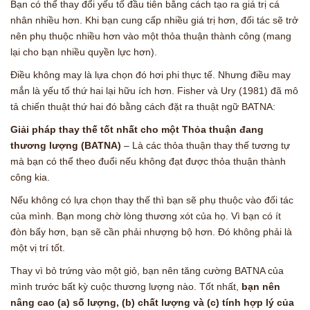
Bạn có thể thay đổi yếu tố đầu tiên bằng cách tạo ra giá trị cá
nhân nhiều hơn. Khi bạn cung cấp nhiều giá trị hơn, đối tác sẽ trở
nên phụ thuộc nhiều hơn vào một thỏa thuận thành công (mang
lại cho bạn nhiều quyền lực hơn).
Điều không may là lựa chọn đó hơi phi thực tế. Nhưng điều may
mắn là yếu tố thứ hai lại hữu ích hơn. Fisher và Ury (1981) đã mô
tả chiến thuật thứ hai đó bằng cách đặt ra thuật ngữ BATNA:
Giải pháp thay thế tốt nhất cho một Thỏa thuận đang
thương lượng (BATNA)
– Là các thỏa thuận thay thế tương tự
mà bạn có thể theo đuổi nếu không đạt được thỏa thuận thành
công kia.
Nếu không có lựa chọn thay thế thì bạn sẽ phụ thuộc vào đối tác
của mình. Bạn mong chờ lòng thương xót của họ. Vì bạn có ít
đòn bẩy hơn, bạn sẽ cần phải nhượng bộ hơn. Đó không phải là
một vị trí tốt.
Thay vì bỏ trứng vào một giỏ, bạn nên tăng cường BATNA của
mình trước bất kỳ cuộc thương lượng nào. Tốt nhất,
bạn nên
nâng cao (a) số lượng, (b) chất lượng và (c) tính hợp lý của