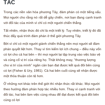
TÁC
Trong các nền văn hóa phương Tây, đàm phán có một tiếng xấu.
Mọi người cho rằng nó rất dễ gây chiến, nơi bạn đang cạnh tranh
với đối tác của mình vì chỉ có một người chiến thắng.
Tất nhiên, nhận thức đó chỉ là một triết lý. Tuy nhiên, triết lý đó đã
thúc đẩy quá trình đàm phán ở thế giới phương Tây.
Bởi vì chỉ có một người giành chiến thắng nên mọi người sẽ đàm
phán quyết liệt hơn. Thay vì tìm kiếm lợi ích chung – điều này vốn
có lợi cho cả hai bên – thì mọi người lại tập trung vào việc bảo vệ
và củng cố vị trí của riêng họ. Thật không may, “thương lượng
cho vị trí của mình” ngăn cản bạn đạt được kết quả đôi bên cùng
có lợi (Fisher & Ury, 1981). Cả hai bên cuối cùng sẽ nhận được
một thỏa thuận còn tệ hơn.
Ở những nơi khác trên thế giới thì nhận thức rất khác. Mọi người
theo hướng đàm phán hợp tác nhiều hơn. Thay vì cạnh tranh với
đối tác, hai bên làm việc cùng nhau để đạt được kết quả đôi bên
cùng có lợi