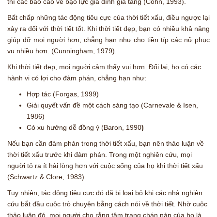
thì các báo cáo về bạo lực gia đình gia tăng (Cohn, 1993).
Bất chấp những tác động tiêu cực của thời tiết xấu, điều ngược lại
xảy ra đối với thời tiết tốt. Khi thời tiết đẹp, bạn có nhiều khả năng
giúp đỡ mọi người hơn, chẳng hạn như cho tiền típ các nữ phục
vụ nhiều hơn. (Cunningham, 1979).
Khi thời tiết đẹp, mọi người cảm thấy vui hơn. Đổi lại, họ có các
hành vi có lợi cho đàm phán, chẳng hạn như:
Hợp tác (Forgas, 1999)
Giải quyết vấn đề một cách sáng tạo (Carnevale & Isen,
1986)
Có xu hướng dễ đồng ý (Baron, 1990
)
Nếu bạn cần đàm phán trong thời tiết xấu, bạn nên thảo luận về
thời tiết xấu trước khi đàm phán. Trong một nghiên cứu, mọi
người tỏ ra ít hài lòng hơn với cuộc sống của họ khi thời tiết xấu
(Schwartz & Clore, 1983).
Tuy nhiên, tác động tiêu cực đó đã bị loại bỏ khi các nhà nghiên
cứu bắt đầu cuộc trò chuyện bằng cách nói về thời tiết. Nhờ cuộc
thảo luận đó, mọi người cho rằng tâm trạng chán nản của họ là