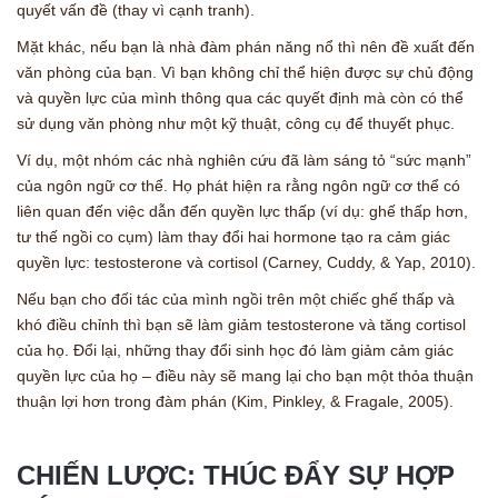
quyết vấn đề (thay vì cạnh tranh).
Mặt khác, nếu bạn là nhà đàm phán năng nổ thì nên đề xuất đến
văn phòng của bạn. Vì bạn không chỉ thể hiện được sự chủ động
và quyền lực của mình thông qua các quyết định mà còn có thể
sử dụng văn phòng như một kỹ thuật, công cụ để thuyết phục.
Ví dụ, một nhóm các nhà nghiên cứu đã làm sáng tỏ “sức mạnh”
của ngôn ngữ cơ thể. Họ phát hiện ra rằng ngôn ngữ cơ thể có
liên quan đến việc dẫn đến quyền lực thấp (ví dụ: ghế thấp hơn,
tư thế ngồi co cụm) làm thay đổi hai hormone tạo ra cảm giác
quyền lực: testosterone và cortisol (Carney, Cuddy, & Yap, 2010).
Nếu bạn cho đối tác của mình ngồi trên một chiếc ghế thấp và
khó điều chỉnh thì bạn sẽ làm giảm testosterone và tăng cortisol
của họ. Đổi lại, những thay đổi sinh học đó làm giảm cảm giác
quyền lực của họ – điều này sẽ mang lại cho bạn một thỏa thuận
thuận lợi hơn trong đàm phán (Kim, Pinkley, & Fragale, 2005).
CHIẾN LƯỢC: THÚC ĐẨY SỰ HỢP