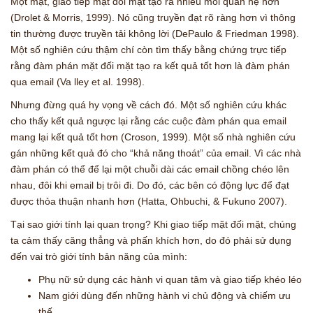
Một mặt, giao tiếp mặt đối mặt tạo ra nhiều mối quan hệ hơn
(Drolet & Morris, 1999). Nó cũng truyền đạt rõ ràng hơn vì thông
tin thường được truyền tải không lời (DePaulo & Friedman 1998).
Một số nghiên cứu thậm chí còn tìm thấy bằng chứng trực tiếp
rằng đàm phán mặt đối mặt tạo ra kết quả tốt hơn là đàm phán
qua email (Va lley et al. 1998).
Nhưng đừng quá hy vọng về cách đó. Một số nghiên cứu khác
cho thấy kết quả ngược lại rằng các cuộc đàm phán qua email
mang lại kết quả tốt hơn (Croson, 1999). Một số nhà nghiên cứu
gán những kết quả đó cho “khả năng thoát” của email. Vì các nhà
đàm phán có thể để lại một chuỗi dài các email chồng chéo lên
nhau, đôi khi email bị trôi đi. Do đó, các bên có động lực để đạt
được thỏa thuận nhanh hơn (Hatta, Ohbuchi, & Fukuno 2007).
Tại sao giới tính lại quan trọng? Khi giao tiếp mặt đối mặt, chúng
ta cảm thấy căng thẳng và phấn khích hơn, do đó phải sử dụng
đến vai trò giới tính bản năng của mình:
Phụ nữ sử dụng các hành vi quan tâm và giao tiếp khéo léo
Nam giới dùng đến những hành vi chủ động và chiếm ưu
thế