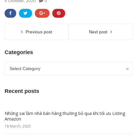
5 October, 2020
0
Previous post
Next post
Categories
Categories
Categories
Select Category
Recent posts
Những sai lầm nhà bán hàng thường bỏ qua khi tối ưu Listing
Amazon
18 March, 2025