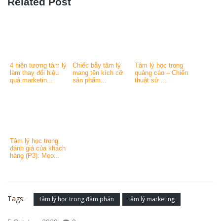
Related Post
4 hiện tượng tâm lý
Chiếc bẫy tâm lý
Tâm lý học trong
làm thay đổi hiệu
mang tên kích cỡ
quảng cáo – Chiến
quả marketin...
sản phẩm...
thuật sử ...
Tâm lý học trong
đánh giá của khách
hàng (P3): Mẹo...
Tags:
tâm lý học trong đàm phán
tâm lý marketing