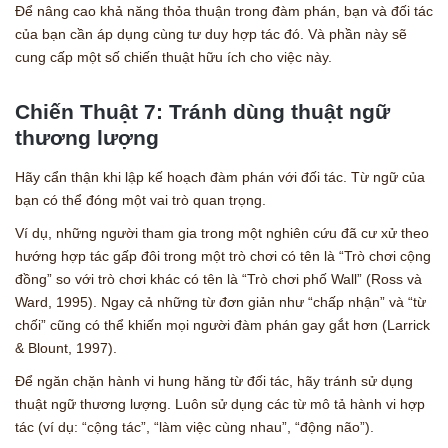
Để nâng cao khả năng thỏa thuận trong đàm phán, bạn và đối tác
của bạn cần áp dụng cùng tư duy hợp tác đó. Và phần này sẽ
cung cấp một số chiến thuật hữu ích cho việc này.
Chiến Thuật 7: Tránh dùng thuật ngữ
thương lượng
Hãy cẩn thận khi lập kế hoạch đàm phán với đối tác. Từ ngữ của
bạn có thể đóng một vai trò quan trọng.
Ví dụ, những người tham gia trong một nghiên cứu đã cư xử theo
hướng hợp tác gấp đôi trong một trò chơi có tên là “Trò chơi cộng
đồng” so với trò chơi khác có tên là “Trò chơi phố Wall” (Ross và
Ward, 1995). Ngay cả những từ đơn giản như “chấp nhận” và “từ
chối” cũng có thể khiến mọi người đàm phán gay gắt hơn (Larrick
& Blount, 1997).
Để ngăn chặn hành vi hung hăng từ đối tác, hãy tránh sử dụng
thuật ngữ thương lượng. Luôn sử dụng các từ mô tả hành vi hợp
tác (ví dụ: “cộng tác”, “làm việc cùng nhau”, “động não”).