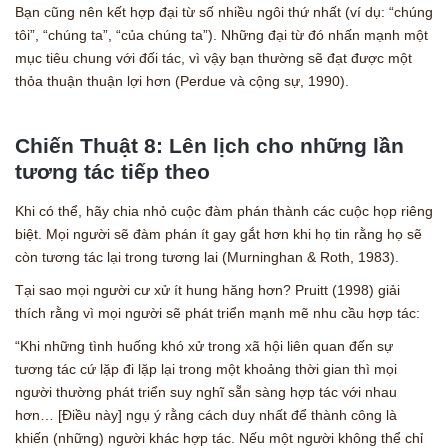
Bạn cũng nên kết hợp đại từ số nhiều ngôi thứ nhất (ví dụ: “chúng
tôi”, “chúng ta”, “của chúng ta”). Những đại từ đó nhấn mạnh một
mục tiêu chung với đối tác, vì vậy bạn thường sẽ đạt được một
thỏa thuận thuận lợi hơn (Perdue và cộng sự, 1990).
Chiến Thuật 8: Lên lịch cho những lần
tương tác tiếp theo
Khi có thể, hãy chia nhỏ cuộc đàm phán thành các cuộc họp riêng
biệt. Mọi người sẽ đàm phán ít gay gắt hơn khi họ tin rằng họ sẽ
còn tương tác lại trong tương lai (Murninghan & Roth, 1983).
Tại sao mọi người cư xử ít hung hăng hơn? Pruitt (1998) giải
thích rằng vì mọi người sẽ phát triển mạnh mẽ nhu cầu hợp tác:
“Khi những tình huống khó xử trong xã hội liên quan đến sự
tương tác cứ lặp đi lặp lại trong một khoảng thời gian thì mọi
người thường phát triển suy nghĩ sẵn sàng hợp tác với nhau
hơn… [Điều này] ngụ ý rằng cách duy nhất để thành công là
khiến (những) người khác hợp tác. Nếu một người không thể chỉ