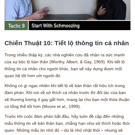
Chiến Thuật 10: Tiết lộ thông tin cá nhân
Trong nhiều thập kỷ, các nhà nghiên cứu đã nhận ra sức mạnh
của sự bộc lộ bản thân (Worthy, Albert, & Gay, 1969). Khi tiết lộ
thông tin cá nhân cho người khác, bạn sẽ xây dựng được mối
quan hệ tốt hơn với người đó.
Không có gì ngạc nhiên khi tiết lộ về bản thân rất hữu ích trong
đàm phán. Khi nói về sở thích cá nhân trước thì đối tác của bạn
sẽ thương lượng ít gay gắt hơn, mang lại cho bạn một thỏa thuận
có tổng thể tốt hơn (Moore et al., 1999).
Trước khi cuộc đàm phán bắt đầu, hãy luôn đề cập đến những
mẩu thông tin về bản thân bạn, chẳng hạn như sở thích hoặc thói
quen. Những mẩu tin nhỏ đó – dù là nhỏ nhặt thôi – nhưng sẽ