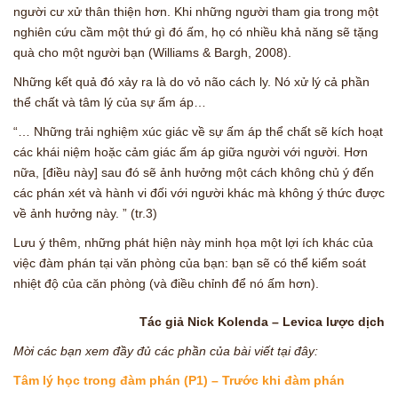
người cư xử thân thiện hơn. Khi những người tham gia trong một
nghiên cứu cầm một thứ gì đó ấm, họ có nhiều khả năng sẽ tặng
quà cho một người bạn (Williams & Bargh, 2008).
Những kết quả đó xảy ra là do vỏ não cách ly. Nó xử lý cả phần
thể chất và tâm lý của sự ấm áp…
“… Những trải nghiệm xúc giác về sự ấm áp thể chất sẽ kích hoạt
các khái niệm hoặc cảm giác ấm áp giữa người với người. Hơn
nữa, [điều này] sau đó sẽ ảnh hưởng một cách không chủ ý đến
các phán xét và hành vi đối với người khác mà không ý thức được
về ảnh hưởng này. ” (tr.3)
Lưu ý thêm, những phát hiện này minh họa một lợi ích khác của
việc đàm phán tại văn phòng của bạn: bạn sẽ có thể kiểm soát
nhiệt độ của căn phòng (và điều chỉnh để nó ấm hơn).
Tác giả Nick Kolenda – Levica lược dịch
Mời các bạn xem đầy đủ các phần của bài viết tại đây:
Tâm lý học trong đàm phán (P1) – Trước khi đàm phán