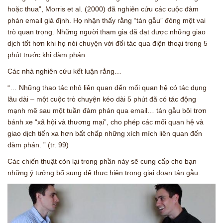
hoặc thua”, Morris et al. (2000) đã nghiên cứu các cuộc đàm
phán email giả định. Họ nhận thấy rằng “tán gẫu” đóng một vai
trò quan trọng. Những người tham gia đã đạt được những giao
dịch tốt hơn khi họ nói chuyện với đối tác qua điện thoại trong 5
phút trước khi đàm phán.
Các nhà nghiên cứu kết luận rằng…
“… Những thao tác nhỏ liên quan đến mối quan hệ có tác dụng
lâu dài – một cuộc trò chuyện kéo dài 5 phút đã có tác động
mạnh mẽ sau một tuần đàm phán qua email… tán gẫu bôi trơn
bánh xe “xã hội và thương mại”, cho phép các mối quan hệ và
giao dịch tiến xa hơn bất chấp những xích mích liên quan đến
đàm phán. ” (tr. 99)
Các chiến thuật còn lại trong phần này sẽ cung cấp cho bạn
những ý tưởng bổ sung để thực hiện trong giai đoạn tán gẫu.