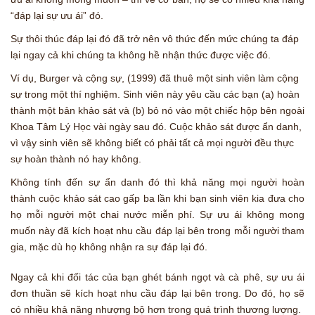
“đáp lại sự ưu ái” đó.
Sự thôi thúc đáp lại đó đã trở nên vô thức đến mức chúng ta đáp
lại ngay cả khi chúng ta không hề nhận thức được việc đó.
Ví dụ, Burger và cộng sự, (1999) đã thuê một sinh viên làm cộng
sự trong một thí nghiệm. Sinh viên này yêu cầu các bạn (a) hoàn
thành một bản khảo sát và (b) bỏ nó vào một chiếc hộp bên ngoài
Khoa Tâm Lý Học vài ngày sau đó. Cuộc khảo sát được ẩn danh,
vì vậy sinh viên sẽ không biết có phải tất cả mọi người đều thực
sự hoàn thành nó hay không.
Không tính đến sự ẩn danh đó thì khả năng mọi người hoàn
thành cuộc khảo sát cao gấp ba lần khi bạn sinh viên kia đưa cho
họ mỗi người một chai nước miễn phí. Sự ưu ái không mong
muốn này đã kích hoạt nhu cầu đáp lại bên trong mỗi người tham
gia, mặc dù họ không nhận ra sự đáp lại đó.
Ngay cả khi đối tác của bạn ghét bánh ngọt và cà phê, sự ưu ái
đơn thuần sẽ kích hoạt nhu cầu đáp lại bên trong. Do đó, họ sẽ
có nhiều khả năng nhượng bộ hơn trong quá trình thương lượng.