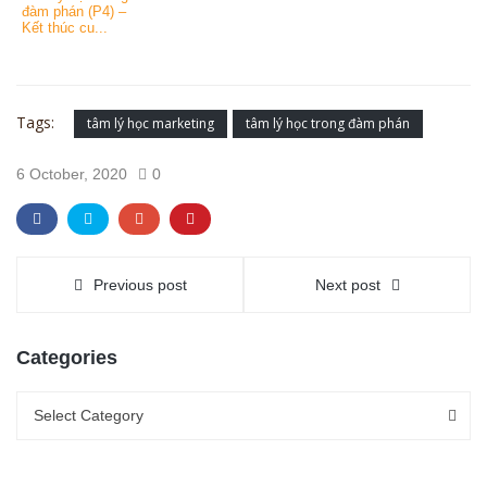
đàm phán (P4) –
Kết thúc cu...
Tags:
tâm lý học marketing
tâm lý học trong đàm phán
6 October, 2020
0
Previous post
Next post
Categories
Categories
Categories
Select Category