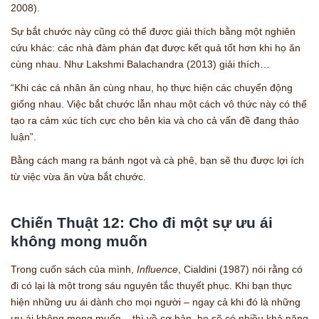
2008).
Sự bắt chước này cũng có thể được giải thích bằng một nghiên
cứu khác: các nhà đàm phán đạt được kết quả tốt hơn khi họ ăn
cùng nhau. Như Lakshmi Balachandra (2013) giải thích…
“Khi các cá nhân ăn cùng nhau, họ thực hiện các chuyển động
giống nhau. Việc bắt chước lẫn nhau một cách vô thức này có thể
tạo ra cảm xúc tích cực cho bên kia và cho cả vấn đề đang thảo
luận”.
Bằng cách mang ra bánh ngọt và cà phê, bạn sẽ thu được lợi ích
từ việc vừa ăn vừa bắt chước.
Chiến Thuật 12: Cho đi một sự ưu ái
không mong muốn
Trong cuốn sách của mình,
Influence
, Cialdini (1987) nói rằng có
đi có lại là một trong sáu nguyên tắc thuyết phục. Khi bạn thực
hiện những ưu ái dành cho mọi người – ngay cả khi đó là những
ưu ái không mong muốn – thì về cơ bản, họ sẽ có nhiều khả năng