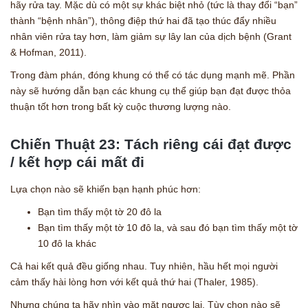
hãy rửa tay. Mặc dù có một sự khác biệt nhỏ (tức là thay đổi “bạn”
thành “bệnh nhân”), thông điệp thứ hai đã tạo thúc đẩy nhiều
nhân viên rửa tay hơn, làm giảm sự lây lan của dịch bệnh (Grant
& Hofman, 2011).
Trong đàm phán, đóng khung có thể có tác dụng mạnh mẽ. Phần
này sẽ hướng dẫn bạn các khung cụ thể giúp bạn đạt được thỏa
thuận tốt hơn trong bất kỳ cuộc thương lượng nào.
Chiến Thuật 23: Tách riêng cái đạt được
/ kết hợp cái mất đi
Lựa chọn nào sẽ khiến bạn hạnh phúc hơn:
Bạn tìm thấy một tờ 20 đô la
Bạn tìm thấy một tờ 10 đô la, và sau đó bạn tìm thấy một tờ
10 đô la khác
Cả hai kết quả đều giống nhau. Tuy nhiên, hầu hết mọi người
cảm thấy hài lòng hơn với kết quả thứ hai (Thaler, 1985).
Nhưng chúng ta hãy nhìn vào mặt ngược lại. Tùy chọn nào sẽ