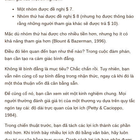
Một nhóm được đề nghị $ 7.
Nhóm thứ hai được đề nghị $ 8 (nhưng họ được thông báo
rằng những người tham gia khác sẽ được trả $ 10).
Mặc dù nhóm thứ hai được cho nhiều tiền hơn, nhưng họ ít có
khả năng tham gia hơn (Blount & Bazerman, 1996).
Điều đó liên quan đến bạn như thế nào? Trong cuộc đàm phán,
bạn cần tạo ra cảm giác bình đẳng.
Không lẽ bình đẳng là mục tiêu? Chắc chắn rồi. Tuy nhiên, bạn
vẫn nên củng cố sự bình đẳng trong nhận thức, ngay cả khi đó là
một thỏa thuận vốn đã cân bằng sẵn.
Để củng cố nó, bạn cần xem xét một kinh nghiệm chung. Mọi
người thường đánh giá giá trị của một thương vụ dựa trên quy tắc
ngón tay cái: độ dài trực quan của lợi ích (Petty & Cacioppo,
1984).
Trong chiến thuật trước, bạn đã tách các lợi ích thành các phần
nhỏ hơn. Khi trình bày nhiều lợi ích đó bằng văn bản, hãy luôn
duy trì sự cân bằng trực quan. Danh sách lợi ích bạn nhận được