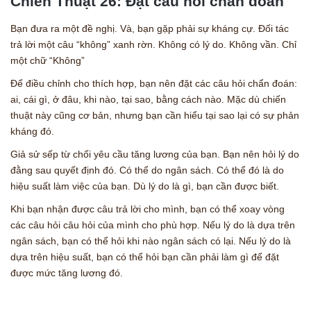
Chiến Thuật 26: Đặt câu hỏi chẩn đoán
Bạn đưa ra một đề nghị. Và, bạn gặp phải sự kháng cự. Đối tác
trả lời một câu “không” xanh rờn. Không có lý do. Không vần. Chỉ
một chữ “Không”
Để điều chỉnh cho thích hợp, bạn nên đặt các câu hỏi chẩn đoán:
ai, cái gì, ở đâu, khi nào, tại sao, bằng cách nào. Mặc dù chiến
thuật này cũng cơ bản, nhưng bạn cần hiểu tại sao lại có sự phản
kháng đó.
Giả sử sếp từ chối yêu cầu tăng lương của bạn. Bạn nên hỏi lý do
đằng sau quyết định đó. Có thể do ngân sách. Có thể đó là do
hiệu suất làm việc của bạn. Dù lý do là gì, bạn cần được biết.
Khi bạn nhận được câu trả lời cho mình, bạn có thể xoay vòng
các câu hỏi câu hỏi của mình cho phù hợp. Nếu lý do là dựa trên
ngân sách, bạn có thể hỏi khi nào ngân sách có lại. Nếu lý do là
dựa trên hiệu suất, bạn có thể hỏi bạn cần phải làm gì để đặt
được mức tăng lương đó.