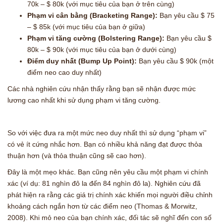
70k – $ 80k (với mục tiêu của bạn ở trên cùng)
Phạm vi cân bằng (Bracketing Range):
Bạn yêu cầu $ 75
– $ 85k (với mục tiêu của bạn ở giữa)
Phạm vi tăng cường (Bolstering Range):
Bạn yêu cầu $
80k – $ 90k (với mục tiêu của bạn ở dưới cùng)
Điểm duy nhất (Bump Up Point):
Bạn yêu cầu $ 90k (một
điểm neo cao duy nhất)
Các nhà nghiên cứu nhận thấy rằng bạn sẽ nhận được mức
lương cao nhất khi sử dụng phạm vi tăng cường.
So với việc đưa ra một mức neo duy nhất thì sử dụng “phạm vi”
có vẻ ít cứng nhắc hơn. Bạn có nhiều khả năng đạt được thỏa
thuận hơn (và thỏa thuận cũng sẽ cao hơn).
Đây là một mẹo khác. Bạn cũng nên yêu cầu một phạm vi chính
xác (ví dụ: 81 nghìn đô la đến 84 nghìn đô la). Nghiên cứu đã
phát hiện ra rằng các giá trị chính xác khiến mọi người điều chỉnh
khoảng cách ngắn hơn từ các điểm neo (Thomas & Morwitz,
2008). Khi mỏ neo của bạn chính xác, đối tác sẽ nghĩ đến con số