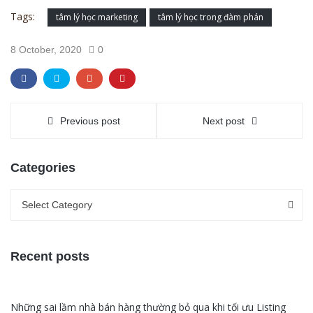
Tags:
tâm lý học marketing
tâm lý học trong đàm phán
8 October, 2020
0
Previous post
Next post
Categories
Categories
Categories
Select Category
Recent posts
Những sai lầm nhà bán hàng thường bỏ qua khi tối ưu Listing