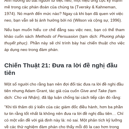
Ảnh hưởng đó bắt nguồn từ việc neo, một hiệu ứng cực kỳ mạnh
mẽ trong các phán đoán của chúng ta (Tversky & Kahneman,
1974). Nó mạnh đến mức nào? Ngay cả khi bạn đã quen với việc
neo, bạn vẫn sẽ bị ảnh hưởng bởi nó (Wilson và cộng sự, 1996).
Nếu bạn muốn hiểu cơ chế đằng sau việc neo, bạn có thể tham
khảo cuốn sách
Methods of Persuasion
(tạm dịch:
Phương pháp
thuyết phục)
. Phần này sẽ chỉ trình bày hai chiến thuật cho việc
áp dụng neo trong đàm phán.
Chiến Thuật 21: Đưa ra lời đề nghị đầu
tiên
Một số người cho rằng bạn nên đợi đối tác đưa ra lời đề nghị đầu
tiên nhưng Adam Grant, tác giả của cuốn
Give and Take (
tạm
dịch
: Cho và Nhận),
đã lập luận chống lại cách tiếp cận đó rằng:
“Khi tôi thăm dò ý kiến của các giám đốc điều hành, hơn ba phần
tư tin rằng tốt nhất là không nên đưa ra lời đề nghị đầu tiên… Chỉ
có một vấn đề với giả định này là: nó sai. Một phân tích kỹ lưỡng
về các thử nghiệm đàm phán cho thấy mỗi đô la cao hơn trong