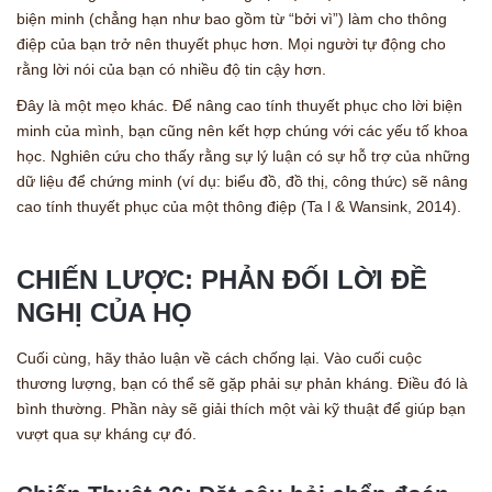
biện minh (chẳng hạn như bao gồm từ “bởi vì”) làm cho thông
điệp của bạn trở nên thuyết phục hơn. Mọi người tự động cho
rằng lời nói của bạn có nhiều độ tin cậy hơn.
Đây là một mẹo khác. Để nâng cao tính thuyết phục cho lời biện
minh của mình, bạn cũng nên kết hợp chúng với các yếu tố khoa
học. Nghiên cứu cho thấy rằng sự lý luận có sự hỗ trợ của những
dữ liệu để chứng minh (ví dụ: biểu đồ, đồ thị, công thức) sẽ nâng
cao tính thuyết phục của một thông điệp (Ta l & Wansink, 2014).
CHIẾN LƯỢC: PHẢN ĐỐI LỜI ĐỀ
NGHỊ CỦA HỌ
Cuối cùng, hãy thảo luận về cách chống lại. Vào cuối cuộc
thương lượng, bạn có thể sẽ gặp phải sự phản kháng. Điều đó là
bình thường. Phần này sẽ giải thích một vài kỹ thuật để giúp bạn
vượt qua sự kháng cự đó.