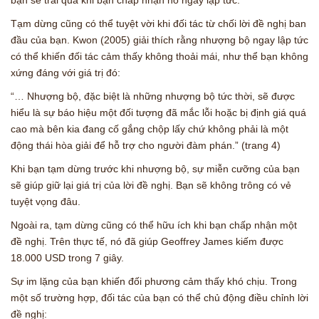
bạn sẽ trải qua khi bạn chấp nhận nó ngay lập tức.
Tạm dừng cũng có thể tuyệt vời khi đối tác từ chối lời đề nghị ban
đầu của bạn. Kwon (2005) giải thích rằng nhượng bộ ngay lập tức
có thể khiến đối tác cảm thấy không thoải mái, như thể bạn không
xứng đáng với giá trị đó:
“… Nhượng bộ, đặc biệt là những nhượng bộ tức thời, sẽ được
hiểu là sự báo hiệu một đối tượng đã mắc lỗi hoặc bị định giá quá
cao mà bên kia đang cố gắng chộp lấy chứ không phải là một
động thái hòa giải để hỗ trợ cho người đàm phán.” (trang 4)
Khi bạn tạm dừng trước khi nhượng bộ, sự miễn cưỡng của bạn
sẽ giúp giữ lại giá trị của lời đề nghị. Bạn sẽ không trông có vẻ
tuyệt vọng đâu.
Ngoài ra, tạm dừng cũng có thể hữu ích khi bạn chấp nhận một
đề nghị. Trên thực tế, nó đã giúp Geoffrey James kiếm được
18.000 USD trong 7 giây.
Sự im lặng của bạn khiến đối phương cảm thấy khó chịu. Trong
một số trường hợp, đối tác của bạn có thể chủ động điều chỉnh lời
đề nghị: