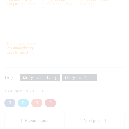
dụng trong marke...
nhiều khách hàng
giúp logo ...
h...
Doanh nghiệp nhỏ
nên dùng những
ngôn từ tiếp thị q...
Tags:
tâm lý học marketing
tâm lý học tiếp thị
18 August, 2020
0
Previous post
Next post