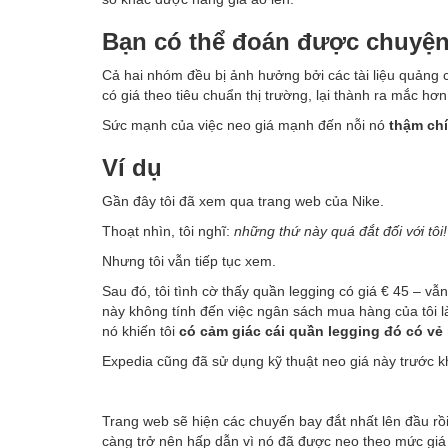
Bạn có thể đoán được chuyện
Cả hai nhóm đều bị ảnh hưởng bởi các tài liệu quảng cá
có giá theo tiêu chuẩn thị trường, lại thành ra mắc hơ
Sức mạnh của việc neo giá mạnh đến nỗi nó
thậm ch
Ví dụ
Gần đây tôi đã xem qua trang web của Nike.
Thoạt nhìn, tôi nghĩ:
những thứ này quá đắt đối với tôi!
Nhưng tôi vẫn tiếp tục xem.
Sau đó, tôi tình cờ thấy quần legging có giá € 45 – vẫ
này không tính đến việc ngân sách mua hàng của tôi là
nó khiến tôi
có cảm giác cái quần legging đó có vẻ 
Expedia cũng đã sử dụng kỹ thuật neo giá này trước kh
Trang web sẽ hiện các chuyến bay đắt nhất lên đầu rồ
càng trở nên hấp dẫn vì nó đã được neo theo mức giá 