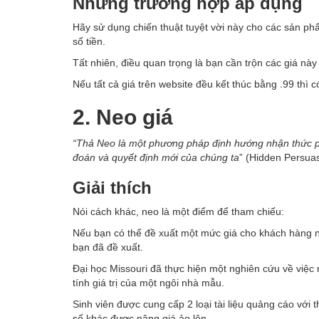
Những trường hợp áp dụng
Hãy sử dụng chiến thuật tuyệt vời này cho các sản phẩ
số tiền.
Tất nhiên, điều quan trọng là bạn cần trộn các giá này 
Nếu tất cả giá trên website đều kết thúc bằng .99 thì 
2. Neo giá
“Thả Neo là một phương pháp định hướng nhận thức ph
đoán và quyết định mới của chúng ta
” (Hidden Persua
Giải thích
Nói cách khác, neo là một điểm để tham chiếu:
Nếu bạn có thể đề xuất một mức giá cho khách hàng ng
bạn đã đề xuất.
Đại học Missouri đã thực hiện một nghiên cứu về việc
tính giá trị của một ngôi nhà mẫu.
Sinh viên được cung cấp 2 loại tài liệu quảng cáo với t
số khác được nâng giá ảo lên.