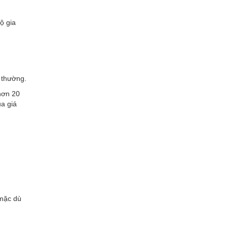
ộ gia
 thường.
hơn 20
ủa giá
(mặc dù