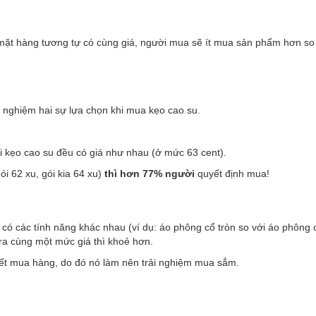
mặt hàng tương tự có cùng giá, người mua sẽ ít mua sản phẩm hơn so 
 nghiệm hai sự lựa chọn khi mua kẹo cao su.
i kẹo cao su đều có giá như nhau (ở mức 63 cent).
ói 62 xu, gói kia 64 xu)
thì hơn 77% người
quyết định mua!
ó các tính năng khác nhau (ví dụ: áo phông cổ tròn so với áo phông 
 ra cùng một mức giá thì khoẻ hơn.
yết mua hàng, do đó nó làm nên trải nghiệm mua sắm.