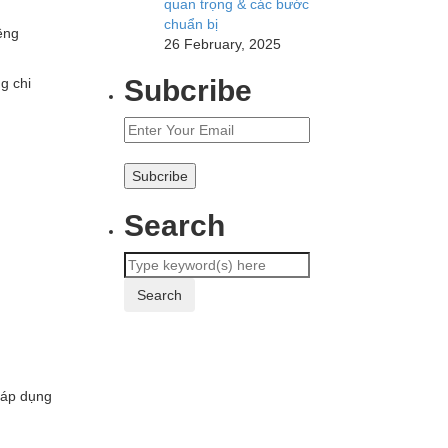
quan trọng & các bước
chuẩn bị
êng
26 February, 2025
Subcribe
g chi
Search
 áp dụng