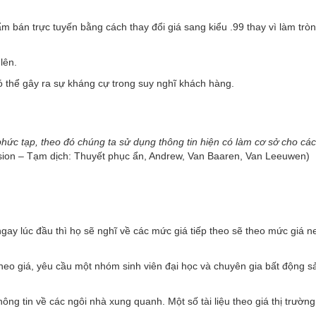
m bán trực tuyến bằng cách thay đổi giá sang kiểu .99 thay vì làm trò
lên.
có thể gây ra sự kháng cự trong suy nghĩ khách hàng.
ức tạp, theo đó chúng ta sử dụng thông tin hiện có làm cơ sở cho cá
sion – Tạm dịch: Thuyết phục ẩn, Andrew, Van Baaren, Van Leeuwen)
ay lúc đầu thì họ sẽ nghĩ về các mức giá tiếp theo sẽ theo mức giá 
 neo giá, yêu cầu một nhóm sinh viên đại học và chuyên gia bất động 
hông tin về các ngôi nhà xung quanh. Một số tài liệu theo giá thị trường