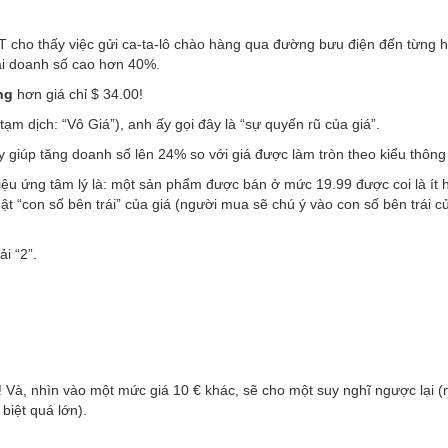
 cho thấy việc gửi ca-ta-lô chào hàng qua đường bưu điện đến từng h
lại doanh số cao hơn 40%.
ng
hơn giá chỉ $ 34.00!
ạm dịch: “Vô Giá”), anh ấy gọi đây là “sự quyến rũ của giá”.
y giúp tăng doanh số lên 24% so với giá được làm tròn theo kiểu thông
u ứng tâm lý là: một sản phẩm được bán ở mức 19.99 được coi là ít 
ật “con số bên trái” của giá (người mua sẽ chú ý vào con số bên trái c
i “2”.
ế”! Và, nhìn vào một mức giá 10 € khác, sẽ cho một suy nghĩ ngược lại 
biệt quá lớn).