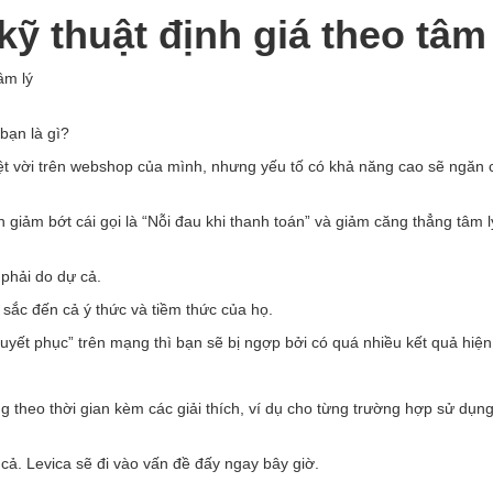
kỹ thuật định giá theo tâm
âm lý
bạn là gì?
ệt vời trên webshop của mình, nhưng yếu tố có khả năng cao sẽ ngăn 
giảm bớt cái gọi là “Nỗi đau khi thanh toán” và giảm căng thẳng tâm lý
phải do dự cả.
sắc đến cả ý thức và tiềm thức của họ.
huyết phục” trên mạng thì bạn sẽ bị ngợp bởi có quá nhiều kết quả hiện
g theo thời gian kèm các giải thích, ví dụ cho từng trường hợp sử dụn
n cả. Levica sẽ đi vào vấn đề đấy ngay bây giờ.