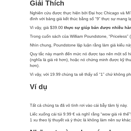
Giải Thích
Nghiên cứu được thực hiện bởi Đại học Chicago và MIT
đình với bảng giá kết thúc bằng số “9” thực sự mang 
Vì vậy, giá $39.00
thực sự giúp bán được nhiều hà
Trong cuốn sách của William Poundstone, “Priceless” (t
Nhìn chung, Poundstone lập luận rằng làm giá kiểu nà
Quy tắc này mạnh đến mức nó được tạo nên một số hiệ
(nghĩa là giá rẻ hơn), hoặc nó chứng minh được kỹ thu
hơn).
Vì vậy, với 19.99 chúng ta sẽ thấy số “1” chứ không phả
Ví dụ
Tất cả chúng ta đã vô tình rơi vào cái bẫy tâm lý này.
Liếc xuống cái túi 9.99 € và nghĩ rằng “wow giá rẻ th
1 xu theo lý thuyết và ý thức là không làm nên sự khác 