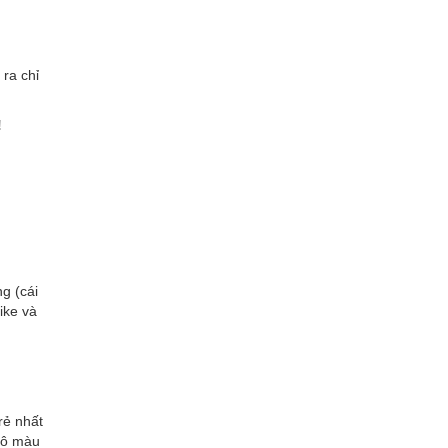
 ra chỉ
!
g (cái
ike và
rẻ nhất
 tô màu