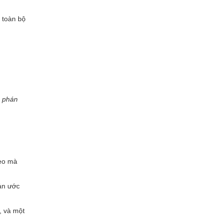
n toàn bộ
c phán
neo mà
sản ước
, và một