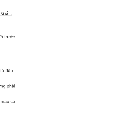
 Giá”.
đó trước
 từ đầu
ưng phải
g màu có