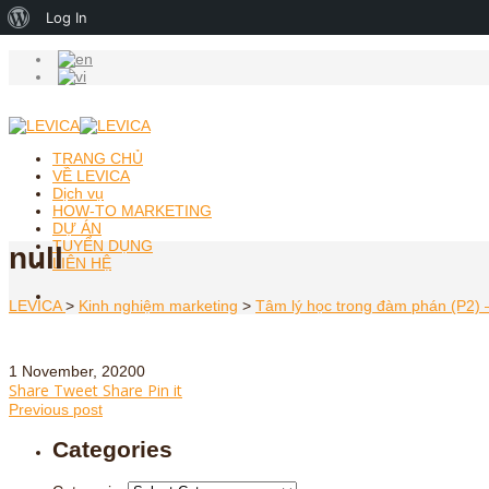
About
Log In
WordPress
TRANG CHỦ
VỀ LEVICA
Dịch vụ
HOW-TO MARKETING
DỰ ÁN
TUYỂN DỤNG
null
LIÊN HỆ
LEVICA
>
Kinh nghiệm marketing
>
Tâm lý học trong đàm phán (P2)
1 November, 2020
0
Share
Tweet
Share
Pin it
Previous post
Categories