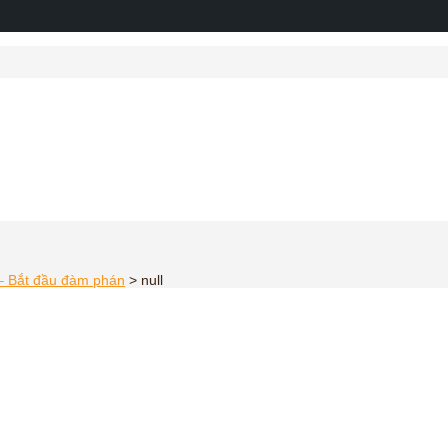
 – Bắt đầu đàm phán
>
null