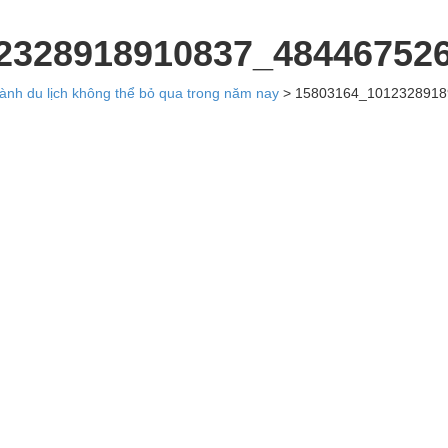
2328918910837_48446752
ành du lịch không thể bỏ qua trong năm nay
>
15803164_1012328918