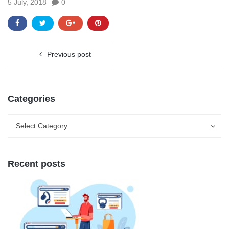
5 July, 2018
0
Previous post
Categories
Categories
Categories
Select Category
Recent posts