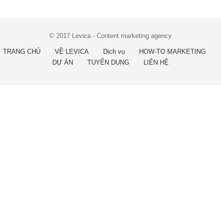
© 2017 Levica - Content marketing agency
TRANG CHỦ
VỀ LEVICA
Dịch vụ
HOW-TO MARKETING
DỰ ÁN
TUYỂN DỤNG
LIÊN HỆ