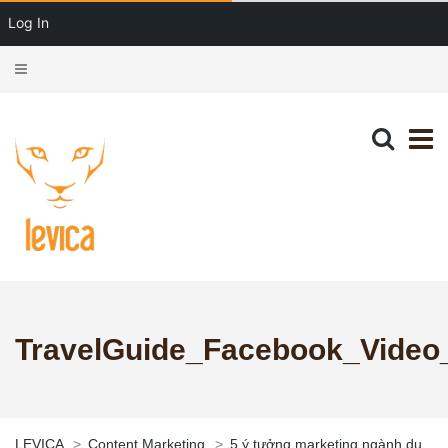
Log In
TravelGuide_Facebook_Video
LEVICA
>
Content Marketing
>
5 ý tưởng marketing ngành du