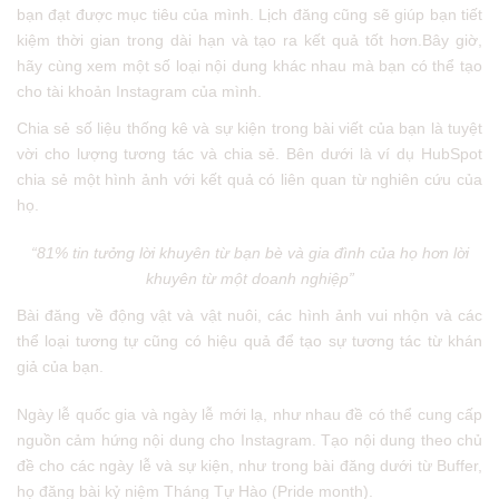
bạn đạt được mục tiêu của mình. Lịch đăng cũng sẽ giúp bạn tiết
kiệm thời gian trong dài hạn và tạo ra kết quả tốt hơn.Bây giờ,
hãy cùng xem một số loại nội dung khác nhau mà bạn có thể tạo
cho tài khoản Instagram của mình.
Chia sẻ số liệu thống kê và sự kiện trong bài viết của bạn là tuyệt
vời cho lượng tương tác và chia sẻ. Bên dưới là ví dụ HubSpot
chia sẻ một hình ảnh với kết quả có liên quan từ nghiên cứu của
họ.
“81% tin tưởng lời khuyên từ bạn bè và gia đình của họ hơn lời
khuyên từ một doanh nghiệp”
Bài đăng về động vật và vật nuôi, các hình ảnh vui nhộn và các
thể loại tương tự cũng có hiệu quả để tạo sự tương tác từ khán
giả của bạn.
Ngày lễ quốc gia và ngày lễ mới lạ, như nhau đề có thể cung cấp
nguồn cảm hứng nội dung cho Instagram. Tạo nội dung theo chủ
đề cho các ngày lễ và sự kiện, như trong bài đăng dưới từ Buffer,
họ đăng bài kỷ niệm Tháng Tự Hào (Pride month).