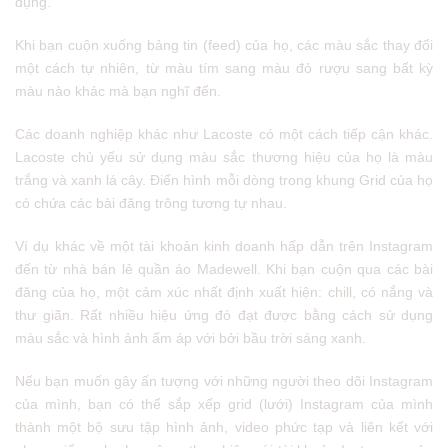
dụng.
Khi bạn cuộn xuống bảng tin (feed) của họ, các màu sắc thay đổi
một cách tự nhiên, từ màu tím sang màu đỏ rượu sang bất kỳ
màu nào khác mà bạn nghĩ đến.
Các doanh nghiệp khác như Lacoste có một cách tiếp cận khác.
Lacoste chủ yếu sử dụng màu sắc thương hiệu của họ là màu
trắng và xanh lá cây. Điển hình mỗi dòng trong khung Grid của họ
có chứa các bài đăng trông tương tự nhau.
Ví dụ khác về một tài khoản kinh doanh hấp dẫn trên Instagram
đến từ nhà bán lẻ quần áo Madewell. Khi bạn cuộn qua các bài
đăng của họ, một cảm xúc nhất định xuất hiện: chill, có nắng và
thư giãn. Rất nhiều hiệu ứng đó đạt được bằng cách sử dụng
màu sắc và hình ảnh ấm áp với bởi bầu trời sáng xanh.
Nếu bạn muốn gây ấn tượng với những người theo dõi Instagram
của mình, bạn có thể sắp xếp grid (lưới) Instagram của mình
thành một bộ sưu tập hình ảnh, video phức tạp và liên kết với