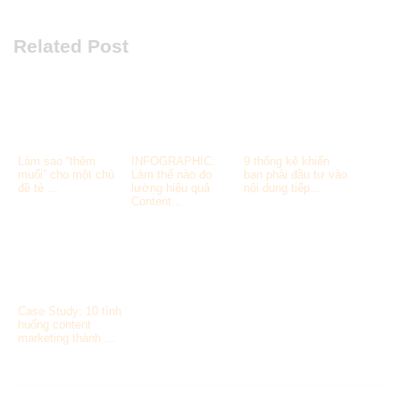
Related Post
Làm sao “thêm
INFOGRAPHIC:
9 thống kê khiến
muối” cho một chủ
Làm thế nào đo
bạn phải đầu tư vào
đề tẻ ...
lường hiệu quả
nội dung tiếp...
Content...
Case Study: 10 tình
huống content
marketing thành ...