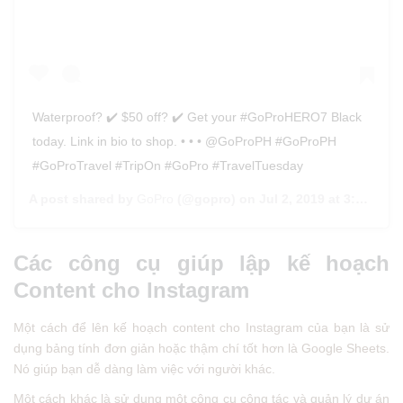
Waterproof? ✔️ $50 off? ✔️ Get your #GoProHERO7 Black
today. Link in bio to shop. • • • @GoProPH #GoProPH
#GoProTravel #TripOn #GoPro #TravelTuesday
A post shared by
GoPro
(@gopro) on
Jul 2, 2019 at 3:04pm PDT
Các công cụ giúp lập kế hoạch
Content cho Instagram
Một cách để lên kế hoạch content cho Instagram của bạn là sử
dụng bảng tính đơn giản hoặc thậm chí tốt hơn là Google Sheets.
Nó giúp bạn dễ dàng làm việc với người khác.
Một cách khác là sử dụng một công cụ cộng tác và quản lý dự án