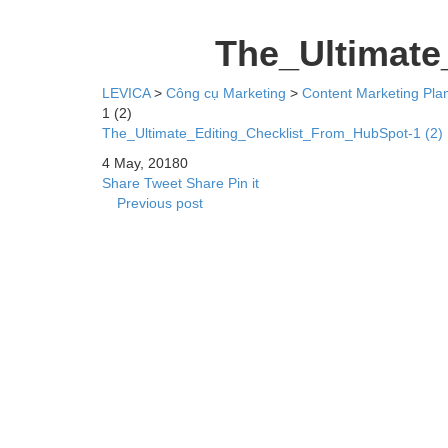
The_Ultimate
LEVICA
>
Công cụ Marketing
>
Content Marketing Plan
1 (2)
The_Ultimate_Editing_Checklist_From_HubSpot-1 (2)
4 May, 2018
0
Share
Tweet
Share
Pin it
Previous post