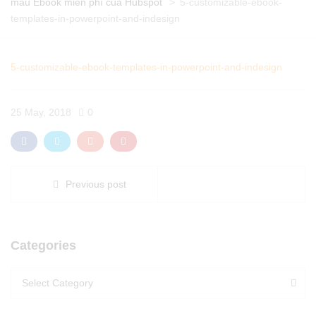
mẫu Ebook miễn phí của Hubspot
>
5-customizable-ebook-
templates-in-powerpoint-and-indesign
5-customizable-ebook-templates-in-powerpoint-and-indesign
25 May, 2018
0
Previous post
Categories
Categories
Categories
Select Category