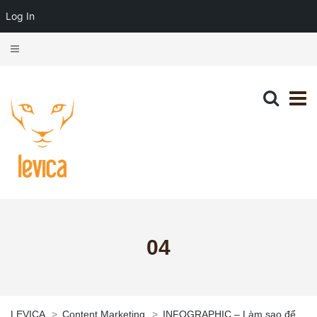
Log In
04
LEVICA
>
Content Marketing
>
INFOGRAPHIC – Làm sao để