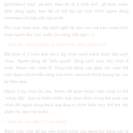
[ảnh/video] này!” và kèm theo đó là 1 hình ảnh, gif hoặc video
định dạng ngắn, bạn đã có thể lập tức kích thích người dùng
comment cho bài viết của mình.
Khi chọn hình ảnh, hãy luôn nghĩ về cảm xúc mà bạn muốn kích
hoạt người đọc (vui, buồn, hy vọng, bất ngờ,…).
+ Like nếu chọn [Option 1]. Share nếu chọn [Option 2]
Bài post có 1 hình ảnh với 2 tùy chọn cạnh tranh được đặt cạnh
nhau. Người dùng sẽ “biểu quyết” bằng cách Like nếu chọn A
hoặc Share nếu chọn B. Dạng bài đăng này giúp các user thể
hiện được chính kiến riêng của mình nên kích thích tương tác cực
kỳ hiệu quả.
Ngoài 2 tùy chọn là Like, Share rất quen thuộc, bạn cũng có thể
“nâng cấp”, đưa ra thêm nhiều lựa chọn khác trong bài post của
mình để người dùng thoải mái đưa ra chính kiến như: thả tim, thả
phẫn nộ, làm mặt buồn,…
+ Like nếu bạn [làm 1 hoạt động]
Điểm mấu chốt để tạo nên thành công của dạng bài đăng này là