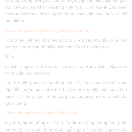
Để tăng cường tương tác cho fanpage, bạn cần biết cách đăng tải
các nội dung sao cho “vừa lòng khán giả”. Dưới đây là 1 số dạng
content facebook được người dùng đánh giá cao, bạn có thể
tham khảo:
+ Cách ít người biết đến để [giải quyết vấn đề]
Những bài viết này cần bao gồm từ 1 – 2 câu mở đầu cung cấp
thông tin ngắn gọn để giải quyết các vấn đề thường gặp.
Ví dụ:
1 cách ít người biết đến để làm sạch cọ trang điểm: Ngâm nó
trong giấm và nước nóng
Loại bài đăng này có tác động kép: Nó vừa cung cấp nội dung
hấp dẫn, ngắn gọn, vừa thể hiện doanh nghiệp của bạn là 1
người rất thông thái, có thể cung cấp các giải pháp cần thiết cho
người dùng.
+ Hãy đặt caption cho [Ảnh/Video] này!
Đây là dạng bài đăng rất đơn giản nhưng cũng không kém phần
thú vị. Chỉ cần câu “mào đầu” ngắn gọn: “Hãy đặt caption cho