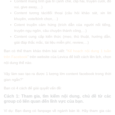
Content mang tính giải trí (ảnh chế, clip hài, truyện cười, đố
vui, give away,…)
Content tương tác/đối thoại (câu hỏi khảo sát, xin lời
khuyên, vote/bình chọn,…)
Cotent truyền cảm hứng (trích dẫn của người nổi tiếng,
truyện ngụ ngôn, câu chuyện thành công,…)
Content cung cấp kiến thức (mẹo, thủ thuật, hướng dẫn,
giải đáp thắc mắc, tài liệu miễn phí, review,…)
Bạn có thể tham khảo thêm bài viết: “
Kế hoạch nội dung 1 tuần
trên Facebook
” trên website của Levica để biết cách lên lịch, chọn
nội dung thế nào.
Vậy làm sao tạo ra được 1 lượng lớn content facebook trong thời
gian ngắn?”
Bạn có 4 cách để giải quyết vấn đề:
Cách 1:
Tham gia, tìm kiếm nội dung, chủ đề từ các
group có liên quan đến lĩnh vực của bạn.
Ví dụ: Bạn đang có fanpage về ngành bán lẻ. Hãy tham gia các