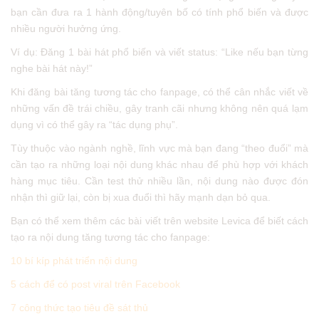
bạn cần đưa ra 1 hành động/tuyên bố có tính phổ biến và được
nhiều người hưởng ứng.
Ví dụ: Đăng 1 bài hát phổ biến và viết status: “Like nếu bạn từng
nghe bài hát này!”
Khi đăng bài tăng tương tác cho fanpage, có thể cân nhắc viết về
những vấn đề trái chiều, gây tranh cãi nhưng không nên quá lạm
dụng vì có thể gây ra “tác dụng phụ”.
Tùy thuộc vào ngành nghề, lĩnh vực mà bạn đang “theo đuổi” mà
cần tạo ra những loại nội dung khác nhau để phù hợp với khách
hàng mục tiêu. Cần test thử nhiều lần, nội dung nào được đón
nhận thì giữ lại, còn bị xua đuổi thì hãy mạnh dạn bỏ qua.
Bạn có thể xem thêm các bài viết trên website Levica để biết cách
tạo ra nội dung tăng tương tác cho fanpage:
10 bí kíp phát triển nội dung
5 cách để có post viral trên Facebook
7 công thức tạo tiêu đề sát thủ