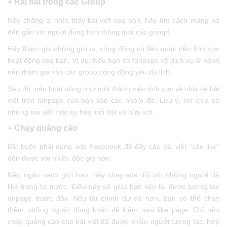
+ Rải bài trong các Group
Nếu chẳng ai nhìn thấy bài viết của bạn, hãy tìm cách mang nó
đến gần với người dùng hơn thông qua các group!
Hãy tham gia những group, cộng đồng có liên quan đến lĩnh vực
hoạt động của bạn. Ví dụ: Nếu bạn có fanpage về dịch vụ lữ hành
nên tham gia vào các group cộng đồng yêu du lịch.
Sau đó, nên hoạt động như một thành viên tích cực và chia sẻ bài
viết trên fanpage của bạn vào các nhóm đó. Lưu ý, chỉ chia sẻ
những bài viết thật sự hay, nổi bật và hữu ích.
+ Chạy quảng cáo
Bắt buộc phải dùng ads Facebook để đẩy các bài viết “câu like”
đến được với nhiều độc giả hơn.
Nếu ngân sách giới hạn, hãy chạy ads đối với những người đã
like trang từ trước. Điều này sẽ giúp bạn kéo lại được tương tác
onpage trước đây. Nếu tài chính dư dả hơn, bạn có thể chạy
thêm những người dùng khác để kiếm new like page. Chỉ nên
chạy quảng cáo cho bài viết đã được nhiều người tương tác, hợp