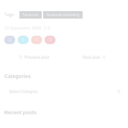
Tags:
facebook
facebook marketing
19 September, 2018
0
Previous post
Next post
Categories
Categories
Categories
Select Category
Recent posts