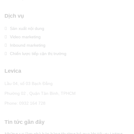
Dịch vụ
Sản xuất nội dung
Video marketing
Inbound marketing
Chiến lược tiếp cận thị trường
Levica
Lầu 04, số 03 Bạch Đằng
Phường 02 , Quận Tân Bình, TPHCM
Phone: 0932 164 728
Tin tức gần đây
Những sai lầm nhà bán hàng thường bỏ qua khi tối ưu Listing