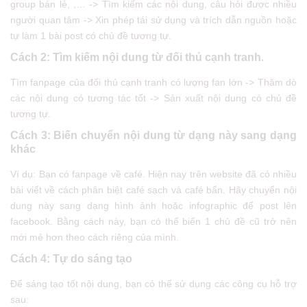
group bán lẻ, ,… -> Tìm kiếm các nội dung, câu hỏi được nhiều
người quan tâm -> Xin phép tái sử dụng và trích dẫn nguồn hoặc
tự làm 1 bài post có chủ đề tương tự.
Cách 2: Tìm kiếm nội dung từ đối thủ cạnh tranh.
Tìm fanpage của đối thủ cạnh tranh có lượng fan lớn -> Thăm dò
các nội dung có tương tác tốt -> Sản xuất nội dung có chủ đề
tương tự.
Cách 3: Biến chuyển nội dung từ dạng này sang dạng
khác
Ví dụ: Bạn có fanpage về café. Hiện nay trên website đã có nhiều
bài viết về cách phân biệt café sạch và café bẩn. Hãy chuyển nội
dung này sang dạng hình ảnh hoặc infographic để post lên
facebook. Bằng cách này, bạn có thể biến 1 chủ đề cũ trở nên
mới mẻ hơn theo cách riêng của mình.
Cách 4: Tự do sáng tạo
Để sáng tạo tốt nội dung, bạn có thể sử dụng các công cụ hỗ trợ
sau: