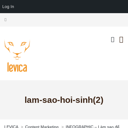
Log In
lam-sao-hoi-sinh(2)
LEVICA
>
Content Marketing
>
INFOGRAPHIC – Làm sao để