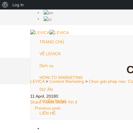
About
Log In
WordPress
TRANG CHỦ
VỀ LEVICA
Dịch vụ
C
HOW-TO MARKETING
LEVICA
>
Content Marketing
>
Chọn giải pháp nào: Co
DỰ ÁN
11 April, 2018
0
TUYỂN DỤNG
Share
Tweet
Share
Pin it
Previous post
LIÊN HỆ