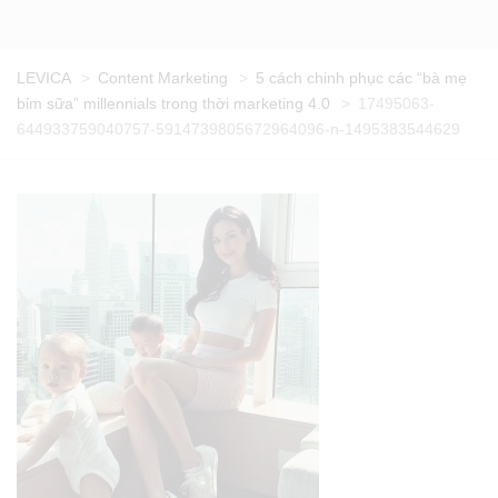
LEVICA
>
Content Marketing
>
5 cách chinh phục các “bà mẹ
bỉm sữa” millennials trong thời marketing 4.0
>
17495063-
644933759040757-5914739805672964096-n-1495383544629