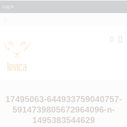
Log In
17495063-644933759040757-
5914739805672964096-n-
1495383544629