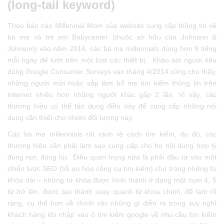
(long-tail keyword)
Theo báo cáo Millennial Mom của website cung cấp thông tin về
bà mẹ và trẻ em Babycenter (thuộc sở hữu của Johnson &
Johnson) vào năm 2014, các bà mẹ millennials dùng hơn 8 tiếng
mỗi ngày để lướt trên một loạt các thiết bị. Khảo sát người tiêu
dùng Google Consumer Surveys vào tháng 4/2014 cũng cho thấy,
những người mới hoặc sắp làm bố mẹ tìm kiếm thông tin trên
internet nhiều hơn những người khác gấp 2 lần. Vì vậy, các
thương hiệu có thể tận dụng điều này để cung cấp những nội
dung cần thiết cho nhóm đối tượng này.
Các bà mẹ millennials rất rành rẽ cách tìm kiếm, do đó, các
thương hiệu cần phải làm sao cung cấp cho họ nội dung hợp lý
đúng nơi, đúng lúc. Điều quan trọng nữa là phải đầu tư vào một
chiến lược SEO (tối ưu hóa công cụ tìm kiếm) chú trọng những từ
khóa dài – những từ khóa được hình thành ở dạng một cụm 4, 5
từ trở lên, được tạo thành xoay quanh từ khóa chính, để làm rõ
ràng, cụ thể hơn về chính xác những gì diễn ra trong suy nghĩ
khách hàng khi nhập vào ô tìm kiếm google về nhu cầu tìm kiếm