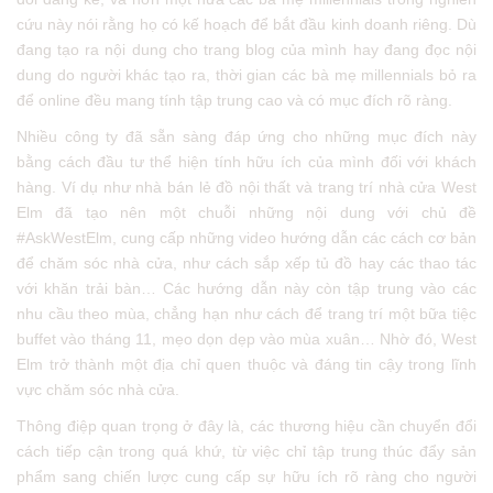
cứu này nói rằng họ có kế hoạch để bắt đầu kinh doanh riêng. Dù
đang tạo ra nội dung cho trang blog của mình hay đang đọc nội
dung do người khác tạo ra, thời gian các bà mẹ millennials bỏ ra
để online đều mang tính tập trung cao và có mục đích rõ ràng.
Nhiều công ty đã sẵn sàng đáp ứng cho những mục đích này
bằng cách đầu tư thể hiện tính hữu ích của mình đối với khách
hàng. Ví dụ như nhà bán lẻ đồ nội thất và trang trí nhà cửa West
Elm đã tạo nên một chuỗi những nội dung với chủ đề
#AskWestElm, cung cấp những video hướng dẫn các cách cơ bản
để chăm sóc nhà cửa, như cách sắp xếp tủ đồ hay các thao tác
với khăn trải bàn… Các hướng dẫn này còn tập trung vào các
nhu cầu theo mùa, chẳng hạn như cách để trang trí một bữa tiệc
buffet vào tháng 11, mẹo dọn dẹp vào mùa xuân… Nhờ đó, West
Elm trở thành một địa chỉ quen thuộc và đáng tin cậy trong lĩnh
vực chăm sóc nhà cửa.
Thông điệp quan trọng ở đây là, các thương hiệu cần chuyển đổi
cách tiếp cận trong quá khứ, từ việc chỉ tập trung thúc đẩy sản
phẩm sang chiến lược cung cấp sự hữu ích rõ ràng cho người