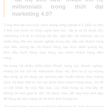
millennials trong thời đại
marketing 4.0?
Trong thời đại của cuộc cách mạng công nghiệp 4.0 (diễn ra trên
3 lĩnh vực chính là Công nghệ sinh học, Vật lý và Kỹ thuật số),
marketing 4.0 là xu hướng tất yếu, gắn liền với internet, tạo ra
nhiều thay đổi cho doanh nghiệp trong việc tiếp cận khách hàng
mục tiêu, tương tác với khách hàng, lựa chọn kênh quảng bá,
thúc đẩy hành động mua hàng của nhóm khách hàng tiềm
năng…
Và trong rất nhiều phân khúc khách hàng của doanh nghiệp,
những bà mẹ thế hệ millennials được xác định là có xu hướng
tiêu dùng và sử dụng các phương tiện truyền thông theo những
cách rất khác biệt so với các phân khúc khách hàng khác. Và để
có thể khiến họ móc hầu bao, các nhãn hàng và nhà tiếp thị
không chỉ đơn giản là cần “lợi dụng” màu sắc hay hình ảnh đẹp
để đăng tải trên mạng xã hội hình ảnh Instagram.
The Wall Street Journal
gọi thế hệ millennials là “một nhóm người