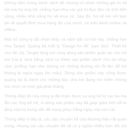
không nằm trong danh sách đó nhưng có chứa những giá trị xã
hội mà họ ủng hộ, chẳng hạn như các giá trị đạo đức và tính bền
vững, nhiều khả năng họ sẽ mua nó. Sau đó, họ sẽ nói với bạn
bè về quyết định mua hàng đó của mình, cả trên kênh online và
offline.
Một số công ty đã nhận thấy và nắm bắt cơ hội này, chẳng hạn
như Target. Quảng bá triết lý “Design for All” (tạm dịch: Thiết kế
cho tất cả), Target từng mở rộng dòng sản phẩm quần áo cho trẻ
em Cat & Jack bằng cách có thêm sản phẩm dành cho da nhạy
cảm (chẳng hạn như không có những đường chỉ lồi lên để trẻ
không bị ngứa ngáy khi mặc). Dòng sản phẩm này cũng được
quảng bá là dành cho những bậc cha mẹ đang tìm kiếm những
lựa chọn có mức giá phải chăng.
Thông điệp đó của công ty đã nhận được sự ủng hộ từ các bà mẹ
lẫn các ông bố trẻ, vì dòng sản phẩm này đã giúp giảm bớt nỗi lo
lắng của họ trong vấn đề trang phục hằng ngày của con cái.
Thông điệp ở đây là, các câu chuyện kể của thương hiệu rất quan
trọng, nhưng các câu chuyện đó sẽ có ý nghĩa nhiều hơn đối với