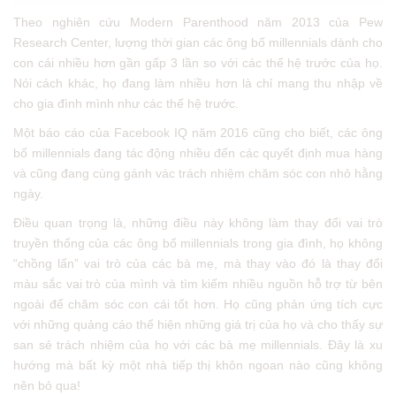
Theo nghiên cứu Modern Parenthood năm 2013 của Pew
Research Center, lượng thời gian các ông bố millennials dành cho
con cái nhiều hơn gần gấp 3 lần so với các thế hệ trước của họ.
Nói cách khác, họ đang làm nhiều hơn là chỉ mang thu nhập về
cho gia đình mình như các thế hệ trước.
Một báo cáo của Facebook IQ năm 2016 cũng cho biết, các ông
bố millennials đang tác động nhiều đến các quyết định mua hàng
và cũng đang cùng gánh vác trách nhiệm chăm sóc con nhỏ hằng
ngày.
Điều quan trọng là, những điều này không làm thay đổi vai trò
truyền thống của các ông bố millennials trong gia đình, họ không
“chồng lấn” vai trò của các bà mẹ, mà thay vào đó là thay đổi
màu sắc vai trò của mình và tìm kiếm nhiều nguồn hỗ trợ từ bên
ngoài để chăm sóc con cái tốt hơn. Họ cũng phản ứng tích cực
với những quảng cáo thể hiện những giá trị của họ và cho thấy sự
san sẻ trách nhiệm của họ với các bà mẹ millennials. Đây là xu
hướng mà bất kỳ một nhà tiếp thị khôn ngoan nào cũng không
nên bỏ qua!