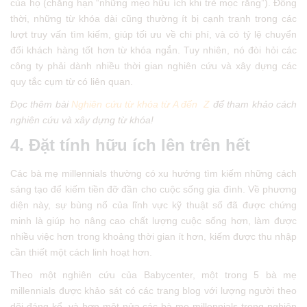
của họ (chẳng hạn “những mẹo hữu ích khi trẻ mọc răng”). Đồng
thời, những từ khóa dài cũng thường ít bị cạnh tranh trong các
lượt truy vấn tìm kiếm, giúp tối ưu về chi phí, và có tỷ lệ chuyển
đổi khách hàng tốt hơn từ khóa ngắn. Tuy nhiên, nó đòi hỏi các
công ty phải dành nhiều thời gian nghiên cứu và xây dựng các
quy tắc cụm từ có liên quan.
Đọc thêm bài
Nghiên cứu từ khóa từ A đến Z
để tham khảo cách
nghiên cứu và xây dựng từ khóa!
4. Đặt tính hữu ích lên trên hết
Các bà mẹ millennials thường có xu hướng tìm kiếm những cách
sáng tạo để kiếm tiền đỡ đần cho cuộc sống gia đình. Về phương
diện này, sự bùng nổ của lĩnh vực kỹ thuật số đã được chứng
minh là giúp họ nâng cao chất lượng cuộc sống hơn, làm được
nhiều việc hơn trong khoảng thời gian ít hơn, kiếm được thu nhập
cần thiết một cách linh hoạt hơn.
Theo một nghiên cứu của Babycenter, một trong 5 bà mẹ
millennials được khảo sát có các trang blog với lượng người theo
dõi đáng kể, và hơn một nửa các bà mẹ millennials trong nghiên