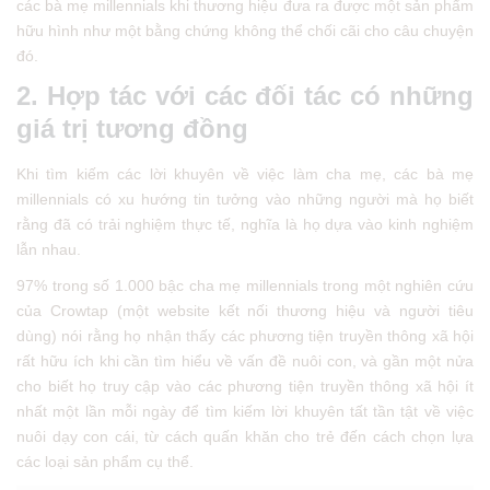
các bà mẹ millennials khi thương hiệu đưa ra được một sản phẩm
hữu hình như một bằng chứng không thể chối cãi cho câu chuyện
đó.
2. Hợp tác với các đối tác có những
giá trị tương đồng
Khi tìm kiếm các lời khuyên về việc làm cha mẹ, các bà mẹ
millennials có xu hướng tin tưởng vào những người mà họ biết
rằng đã có trải nghiệm thực tế, nghĩa là họ dựa vào kinh nghiệm
lẫn nhau.
97% trong số 1.000 bậc cha mẹ millennials trong một nghiên cứu
của Crowtap (một website kết nối thương hiệu và người tiêu
dùng) nói rằng họ nhận thấy các phương tiện truyền thông xã hội
rất hữu ích khi cần tìm hiểu về vấn đề nuôi con, và gần một nửa
cho biết họ truy cập vào các phương tiện truyền thông xã hội ít
nhất một lần mỗi ngày để tìm kiếm lời khuyên tất tần tật về việc
nuôi dạy con cái, từ cách quấn khăn cho trẻ đến cách chọn lựa
các loại sản phẩm cụ thể.