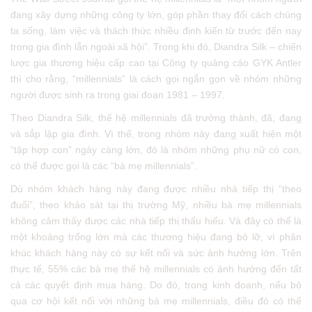
đang xây dựng những công ty lớn, góp phần thay đổi cách chúng
ta sống, làm việc và thách thức nhiều định kiến từ trước đến nay
trong gia đình lẫn ngoài xã hội”. Trong khi đó, Diandra Silk – chiến
lược gia thương hiệu cấp cao tại Công ty quảng cáo GYK Antler
thì cho rằng, “millennials” là cách gọi ngắn gọn về nhóm những
người được sinh ra trong giai đoạn 1981 – 1997.
Theo Diandra Silk, thế hệ millennials đã trưởng thành, đã, đang
và sắp lập gia đình. Vì thế, trong nhóm này đang xuất hiện một
“tập hợp con” ngày càng lớn, đó là nhóm những phụ nữ có con,
có thể được gọi là các “bà mẹ millennials”.
Dù nhóm khách hàng này đang được nhiều nhà tiếp thị “theo
đuổi”, theo khảo sát tại thị trường Mỹ, nhiều bà mẹ millennials
không cảm thấy được các nhà tiếp thị thấu hiểu. Và đây có thể là
một khoảng trống lớn mà các thương hiệu đang bỏ lỡ, vì phân
khúc khách hàng này có sự kết nối và sức ảnh hưởng lớn. Trên
thực tế, 55% các bà mẹ thế hệ millennials có ảnh hưởng đến tất
cả các quyết định mua hàng. Do đó, trong kinh doanh, nếu bỏ
qua cơ hội kết nối với những bà mẹ millennials, điều đó có thể