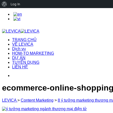
About
Log In
WordPress
TRANG CHỦ
VỀ LEVICA
Dịch vụ
HOW-TO MARKETING
DỰ ÁN
TUYỂN DỤNG
LIÊN HỆ
ecommerce-online-shopping-
LEVICA
>
Content Marketing
>
8 ý tưởng marketing thương mạ