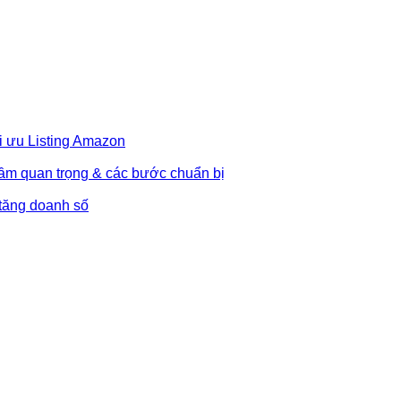
i ưu Listing Amazon
Tầm quan trọng & các bước chuẩn bị
 tăng doanh số