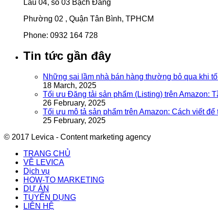
Lầu 04, số 03 Bạch Đằng
Phường 02 , Quận Tân Bình, TPHCM
Phone: 0932 164 728
Tin tức gần đây
Những sai lầm nhà bán hàng thường bỏ qua khi tố
18 March, 2025
Tối ưu Đăng tải sản phẩm (Listing) trên Amazon: 
26 February, 2025
Tối ưu mô tả sản phẩm trên Amazon: Cách viết để
25 February, 2025
© 2017 Levica - Content marketing agency
TRANG CHỦ
VỀ LEVICA
Dịch vụ
HOW-TO MARKETING
DỰ ÁN
TUYỂN DỤNG
LIÊN HỆ