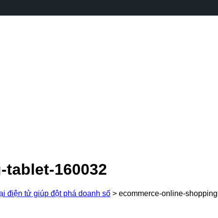
tablet-160032
i điện tử giúp đột phá doanh số
>
ecommerce-online-shopping-