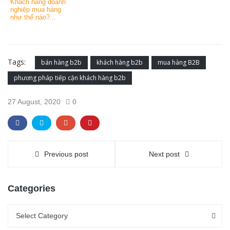
Khách hàng doanh
nghiệp mua hàng
như thế nào?...
Tags:
bán hàng b2b
khách hàng b2b
mua hàng B2B
phương pháp tiếp cận khách hàng b2b
27 August, 2020
0
Previous post
Next post
Categories
Categories
Categories
Select Category