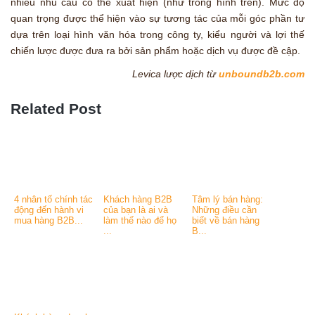
nhiều nhu cầu có thể xuất hiện (như trong hình trên). Mức độ
quan trọng được thể hiện vào sự tương tác của mỗi góc phần tư
dựa trên loại hình văn hóa trong công ty, kiểu người và lợi thế
chiến lược được đưa ra bởi sản phẩm hoặc dịch vụ được đề cập.
Levica lược dịch từ
unboundb2b.com
Related Post
4 nhân tố chính tác
Khách hàng B2B
Tâm lý bán hàng:
động đến hành vi
của bạn là ai và
Những điều cần
mua hàng B2B...
làm thế nào để họ
biết về bán hàng
...
B...