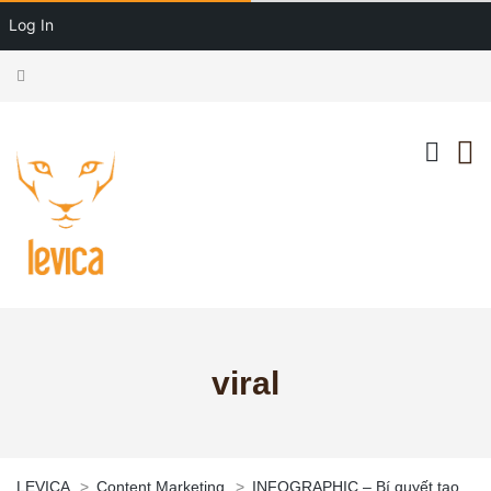
Log In
viral
LEVICA
>
Content Marketing
>
INFOGRAPHIC – Bí quyết tạo