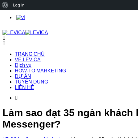
About
Log In
WordPress
TRANG CHỦ
VỀ LEVICA
Dịch vụ
HOW-TO MARKETING
DỰ ÁN
TUYỂN DỤNG
LIÊN HỆ
Làm sao đạt 35 ngàn khách 
Messenger?