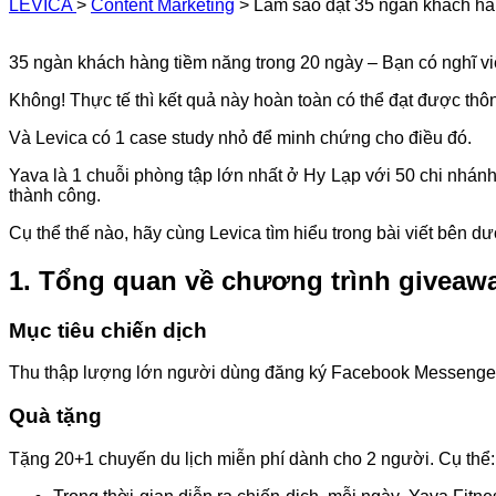
LEVICA
>
Content Marketing
>
Làm sao đạt 35 ngàn khách h
35 ngàn khách hàng tiềm năng trong 20 ngày – Bạn có nghĩ việ
Không! Thực tế thì kết quả này hoàn toàn có thể đạt được thô
Và Levica có 1 case study nhỏ để minh chứng cho điều đó.
Yava là 1 chuỗi phòng tập lớn nhất ở Hy Lạp với 50 chi nhán
thành công.
Cụ thể thế nào, hãy cùng Levica tìm hiểu trong bài viết bên dư
1. Tổng quan về chương trình giveawa
Mục tiêu chiến dịch
Thu thập lượng lớn người dùng đăng ký Facebook Messenger 
Quà tặng
Tặng 20+1 chuyến du lịch miễn phí dành cho 2 người. Cụ thể: