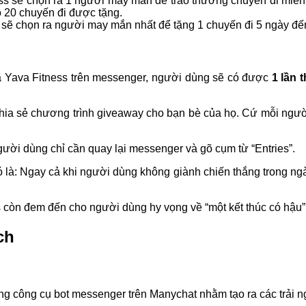
ness sẽ chọn ra 1 người may mắn để trao thưởng chuyến đi miễn
có 20 chuyến đi được tặng.
ss sẽ chọn ra người may mắn nhất để tặng 1 chuyến đi 5 ngày đế
a Yava Fitness trên messenger, người dùng sẽ có được
1 lần 
ia sẻ chương trình giveaway cho bạn bè của họ. Cứ mỗi người
gười dùng chỉ cần quay lại messenger và gõ cụm từ “Entries”.
ó là: Ngay cả khi người dùng không giành chiến thắng trong ngày
còn đem đến cho người dùng hy vọng về “một kết thúc có hậu” 
ch
g công cụ bot messenger trên Manychat nhằm tạo ra các trải ngh