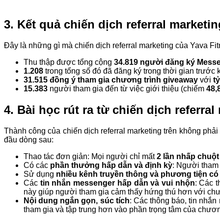
3. Kết quả chiến dịch referral marketin
Đây là những gì mà chiến dịch referral marketing của Yava Fi
Thu thập được tổng cộng
34.819 người đăng ký Mess
1.208
trong tổng số đó đã đăng ký trong thời gian trước 
31.515 đồng ý tham gia chương trình giveaway
với
t
15.383
người tham gia đến từ việc giới thiệu (chiếm
48,
4. Bài học rút ra từ chiến dịch referra
Thành công của chiến dịch referral marketing trên không phải
đầu dòng sau:
Thao tác đơn giản: Mọi người chỉ mất
2 lần nhấp chuộ
Có các
phần thưởng hấp dẫn và định kỳ
: Người tham 
Sử dụng
nhiều kênh truyền thông và phương tiện có
Các
tin nhắn messenger hấp dẫn và vui nhộn
: Các 
này giúp người tham gia cảm thấy hứng thú hơn với chư
Nội dung ngắn gọn, súc tích
: Các thông báo, tin nhắn
tham gia và tập trung hơn vào phần trọng tâm của chươn