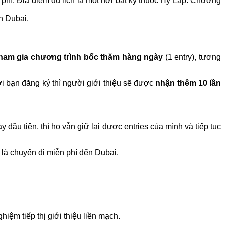
 phí. Địa điểm du lịch là một nơi bất kỳ thuộc Hy Lạp. Chương
n Dubai.
tham gia chương trình bốc thăm hàng ngày
(1 entry), tương
 bạn đăng ký thì người giới thiệu sẽ được
nhận thêm 10 lần
 đầu tiên, thì họ vẫn giữ lại được entries của mình và tiếp tục
là chuyến đi miễn phí đến Dubai.
iệm tiếp thị giới thiệu liền mạch.