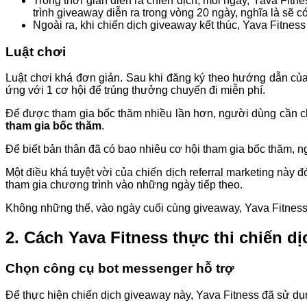
Trong thời gian diễn ra chiến dịch, mỗi ngày, Yava Fit
trình giveaway diễn ra trong vòng 20 ngày, nghĩa là sẽ 
Ngoài ra, khi chiến dịch giveaway kết thúc, Yava Fitne
Luật chơi
Luật chơi khá đơn giản. Sau khi đăng ký theo hướng dẫn củ
ứng với 1 cơ hội để trúng thưởng chuyến đi miễn phí.
Để được tham gia bốc thăm nhiều lần hơn, người dùng cần ch
tham gia bốc thăm
.
Để biết bản thân đã có bao nhiêu cơ hội tham gia bốc thăm, n
Một điều khá tuyệt vời của chiến dịch referral marketing này đ
tham gia chương trình vào những ngày tiếp theo.
Không những thế, vào ngày cuối cùng giveaway, Yava Fitness 
2. Cách Yava Fitness thực thi chiến dị
Chọn công cụ bot messenger hỗ trợ
Để thực hiện chiến dịch giveaway này, Yava Fitness đã sử dụn