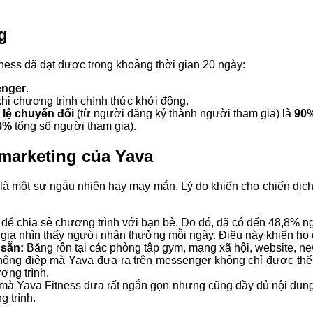
g
tness đã đạt được trong khoảng thời gian 20 ngày:
enger
.
khi chương trình chính thức khởi động.
ỷ lệ chuyển đổi
(từ người đăng ký thành người tham gia) là
90
8%
tổng số người tham gia).
l marketing của Yava
 là một sự ngẫu nhiên hay may mắn. Lý do khiến cho chiến dịch
t
để chia sẻ chương trình với bạn bè. Do đó, đã có đến 48,8% ng
gia nhìn thấy người nhận thưởng mỗi ngày. Điều này khiến họ c
 sẵn:
Băng rôn tại các phòng tập gym, mạng xã hội, website, ne
thông điệp mà Yava đưa ra trên messenger không chỉ được thể 
ơng trình.
 mà Yava Fitness đưa rất ngắn gọn nhưng cũng đầy đủ nội dung 
g trình.