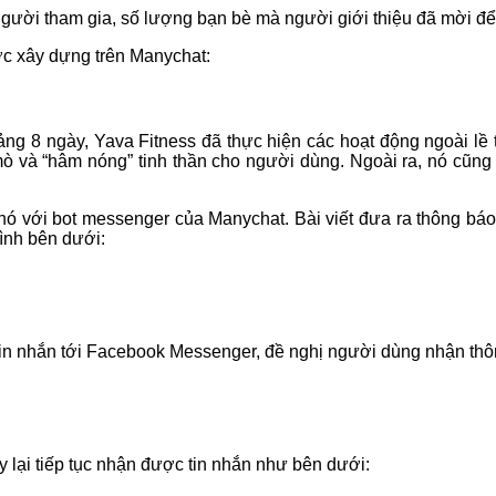
 người tham gia, số lượng bạn bè mà người giới thiệu đã mời đ
ợc xây dựng trên Manychat:
ng 8 ngày, Yava Fitness đã thực hiện các hoạt động ngoài lề t
ò mò và “hâm nóng” tinh thần cho người dùng. Ngoài ra, nó cũ
 nó với bot messenger của Manychat. Bài viết đưa ra thông báo
hình bên dưới:
 tin nhắn tới Facebook Messenger, đề nghị người dùng nhận thô
 lại tiếp tục nhận được tin nhắn như bên dưới: