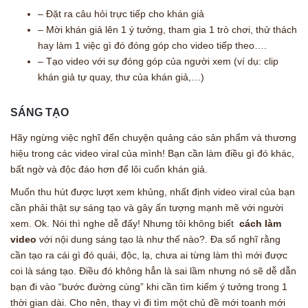
– Đặt ra câu hỏi trực tiếp cho khán giả
– Mời khán giả lên 1 ý tưởng, tham gia 1 trò chơi, thử thách
hay làm 1 việc gì đó đóng góp cho video tiếp theo….
– Tạo video với sự đóng góp của người xem (ví dụ: clip
khán giả tự quay, thư của khán giả,…)
SÁNG TẠO
Hãy ngừng việc nghĩ đến chuyện quảng cáo sản phẩm và thương
hiệu trong các video viral của mình! Bạn cần làm điều gì đó khác,
bất ngờ và độc đáo hơn để lôi cuốn khán giả.
Muốn thu hút được lượt xem khủng, nhất định video viral của bạn
cần phải thật sự sáng tạo và gây ấn tượng mạnh mẽ với người
xem. Ok. Nói thì nghe dễ đấy! Nhưng tôi không biết
cách làm
video
với nội dung sáng tạo là như thế nào?. Đa số nghĩ rằng
cần tạo ra cái gì đó quái, độc, lạ, chưa ai từng làm thì mới được
coi là sáng tạo. Điều đó không hẳn là sai lầm nhưng nó sẽ dễ dẫn
bạn đi vào “bước đường cùng” khi cần tìm kiếm ý tưởng trong 1
thời gian dài. Cho nên, thay vì đi tìm một chủ đề mới toanh mới