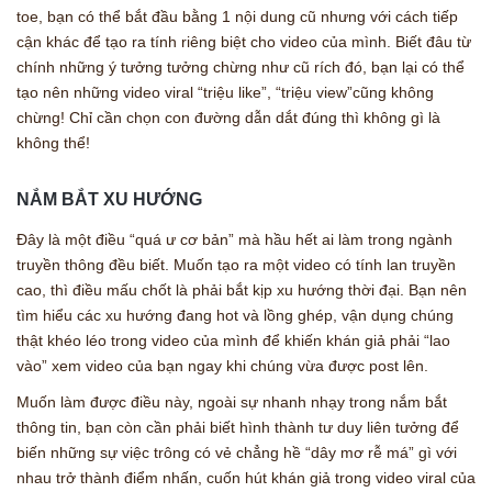
toe, bạn có thể bắt đầu bằng 1 nội dung cũ nhưng với cách tiếp
cận khác để tạo ra tính riêng biệt cho video của mình. Biết đâu từ
chính những ý tưởng tưởng chừng như cũ rích đó, bạn lại có thể
tạo nên những video viral “triệu like”, “triệu view”cũng không
chừng! Chỉ cần chọn con đường dẫn dắt đúng thì không gì là
không thể!
NẮM BẮT XU HƯỚNG
Đây là một điều “quá ư cơ bản” mà hầu hết ai làm trong ngành
truyền thông đều biết. Muốn tạo ra một video có tính lan truyền
cao, thì điều mấu chốt là phải bắt kịp xu hướng thời đại. Bạn nên
tìm hiểu các xu hướng đang hot và lồng ghép, vận dụng chúng
thật khéo léo trong video của mình để khiến khán giả phải “lao
vào” xem video của bạn ngay khi chúng vừa được post lên.
Muốn làm được điều này, ngoài sự nhanh nhạy trong nắm bắt
thông tin, bạn còn cần phải biết hình thành tư duy liên tưởng để
biến những sự việc trông có vẻ chẳng hề “dây mơ rễ má” gì với
nhau trở thành điểm nhấn, cuốn hút khán giả trong video viral của