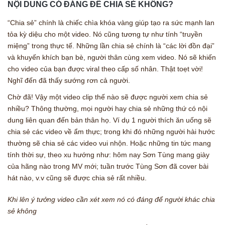
NỘI DUNG CÓ ĐÁNG ĐỂ CHIA SẺ KHÔNG?
“Chia sẻ” chính là chiếc chìa khóa vàng giúp tạo ra sức mạnh lan
tỏa kỳ diệu cho một video. Nó cũng tương tự như tính “truyền
miệng” trong thực tế. Những lần chia sẻ chính là “các lời đồn đại”
và khuyến khích bạn bè, người thân cùng xem video. Nó sẽ khiến
cho video của bạn được viral theo cấp số nhân. Thật toẹt vời!
Nghĩ đến đã thấy sướng rơn cả người.
Chờ đã! Vậy một video clip thế nào sẽ được người xem chia sẻ
nhiều? Thông thường, mọi người hay chia sẻ những thứ có nội
dung liên quan đến bản thân họ. Ví dụ 1 người thích ăn uống sẽ
chia sẻ các video về ẩm thực; trong khi đó những người hài hước
thường sẽ chia sẻ các video vui nhộn. Hoặc những tin tức mang
tính thời sự, theo xu hướng như: hôm nay Sơn Tùng mang giày
của hãng nào trong MV mới; tuần trước Tùng Sơn đã cover bài
hát nào, v.v cũng sẽ được chia sẻ rất nhiều.
Khi lên ý tưởng video cần xét xem nó có đáng để người khác chia
sẻ không