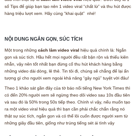
số Tips để giúp bạn tạo nên 1 video viral “chất lừ” và thu hút được
hàng triệu lượt xem. Hãy cùng “khai quật” nhé!
NỘI DUNG NGẮN GỌN, SÚC TÍCH
Một trong những
cách làm video viral
hiệu quả chính là: Ngắn
gọn và súc tích. Hầu hết mọi người đều rất bận rộn và thiếu kiên
nhẫn, vậy nên tốt nhất bạn đừng cố thu hút khách hàng bằng
những video dài dòng, lê thê. Tin tôi đi, chúng sẽ chẳng để lại ấn
tượng gì cho người xem ngoài khả năng “gây ngủ” tuyệt vời đâu!
Theo 1 khảo sát gần đây của tờ báo nổi tiếng New York Times thì
có đến 20% người xem sẽ ngừng theo dõi video sau 10s đầu tiên
và sau đó là 50% trong 50s tiếp theo. Chính vì vậy, nếu muốn tạo
ra một video viral hiệu quả thì bạn cần phải chắc chắn rằng nó
thật sự súc tích, ngắn gọn và có thể lôi cuốn được người xem từ
những giây đầu tiên, giống như trúng tiếng sét ái tình vậy