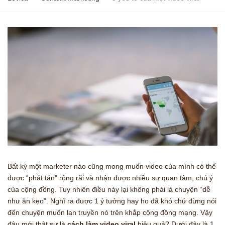
Bất kỳ một marketer nào cũng mong muốn video của mình có thể
được “phát tán” rộng rãi và nhận được nhiều sự quan tâm, chú ý
của cộng đồng. Tuy nhiên điều này lại không phải là chuyện “dễ
như ăn kẹo”. Nghĩ ra được 1 ý tưởng hay ho đã khó chứ đừng nói
đến chuyện muốn lan truyền nó trên khắp cộng đồng mạng. Vậy
đâu mới thật sự là
cách làm video viral
hiệu quả? Dưới đây là 1