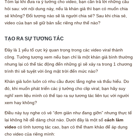
Tóm lại khi đưa ra ý tưởng cho video, bạn cần trả lời những câu
hỏi sau: với nội dung này, nếu là khán giả thì bạn có muốn chia
sẻ không? Đối tượng nào sẽ là người chia sẻ? Sau khi chia sẻ,
video của bạn sẽ giữ bản sắc riêng như thế nào?
TẠO RA SỰ TƯƠNG TÁC
Đây là 1 yếu tố cực kỳ quan trọng trong các video viral thành
công. Tưởng tượng xem nếu bạn chỉ là một khán giả bình thường
nhưng lại có thể tác động đến những gì sẽ xảy ra trong 1 chương
trình thì sẽ tuyệt vời ông mặt trời đến mức nào?
Khán giả luôn luôn có nhu cầu được lắng nghe và thấu hiểu. Do
đó, khi muốn phát triển các ý tưởng cho clip viral, bạn hãy suy
nghĩ xem liệu mình có thế tạo ra sự tương tác liên tục với người
xem hay không?
Điều này tuy nghe có vẻ “đơn giản như đang giỡn” nhưng thực tế
lại không hề dễ dàng chút nào. Dưới đây là một số
cách làm
video
có tính tương tác cao, bạn có thể tham khảo để áp dụng
cho video của riêng mình: