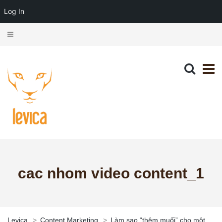
Log In
cac nhom video content_1
Levica
>
Content Marketing
>
Làm sao “thêm muối” cho một