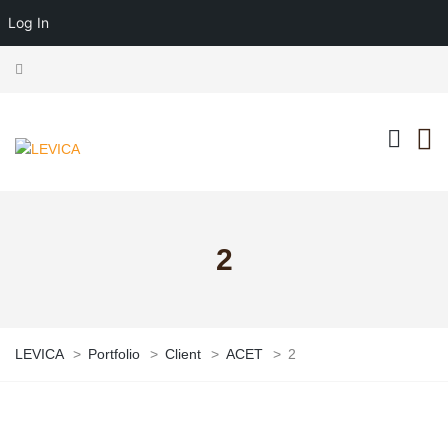
Log In
2
LEVICA
>
Portfolio
>
Client
>
ACET
>
2