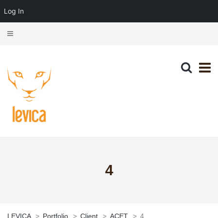
Log In
4
LEVICA
>
Portfolio
>
Client
>
ACET
>
4