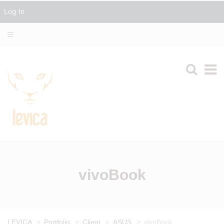
Log In
vivoBook
LEVICA
>
Portfolio
>
Client
>
ASUS
>
vivoBook