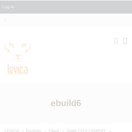
Log In
ebuild6
LEVICA
>
Portfolio
>
Client
>
SIAM CITY CEMENT
>