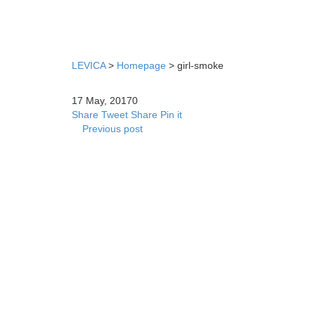
LEVICA
>
Homepage
>
girl-smoke
17 May, 2017
0
Share
Tweet
Share
Pin it
Previous post