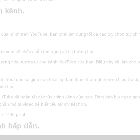
h kênh.
 của mình trên YouTube, bạn phải tận dụng tối đa các tùy chọn tùy ch
i xem sẽ chắc chắn tôn trọng và tin tưởng bạn.
thương hiệu tương tự cho kênh YouTube của bạn. Điều này sẽ làm cho 
nh YouTube sẽ giúp bạn thiết lập bản thân như một thương hiệu Sử dụ
của bạn.
uTube để hoàn tất các tùy chỉnh kênh của bạn. Đảm bảo bio ngắn gọn
hần mô tả video để biết tiểu sử chi tiết hơn.
x 1440 pixel
nh hấp dẫn.