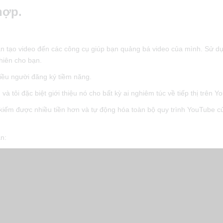
hợp.
bạn tạo video đến các công cụ giúp bạn quảng bá video của mình. Sử d
hiên cho bạn.
iều người đăng ký tiềm năng.
à tôi đặc biệt giới thiệu nó cho bất kỳ ai nghiêm túc về tiếp thị trên Y
iếm được nhiều tiền hơn và tự động hóa toàn bộ quy trình YouTube c
̣n: