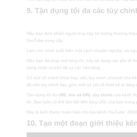
9. Tận dụng tối đa các tùy chỉn
Nếu bạn định khiến người truy cập tin tưởng thương hiệu
YouTube cung cấp.
Làm cho mình xuất hiện một cách chuyên nghiệp, và ngườ
Nếu bạn đã chạy một blog rồi, hãy sử dụng các yếu tố 
dàng nhận ra trên tất cả các nền tảng.
Có một số mánh khóe hay, việc tùy chỉnh channel cho kê
đề nền tùy chỉnh bao gồm một số yếu tố thiết kế từ blog 
Tận dụng tối đa
URL bio và URL tùy chỉnh
của kênh Yo
đủ. Bạn luôn có thể liên kết đến blog URL của bạn trong p
Đây là kích thước hoàn hảo cho bìa kênh YouTube: 2560 
10. Tạo một đoạn giới thiệu kê