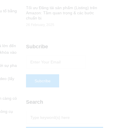
Tối ưu Đăng tải sản phẩm (Listing) trên
u tố bằng
Amazon: Tầm quan trọng & các bước
chuẩn bị
26 February, 2025
á lớn đến
Subcribe
ừ khóa vào
ới sự pha
deo (lấy
ạn càng có
Search
công cụ