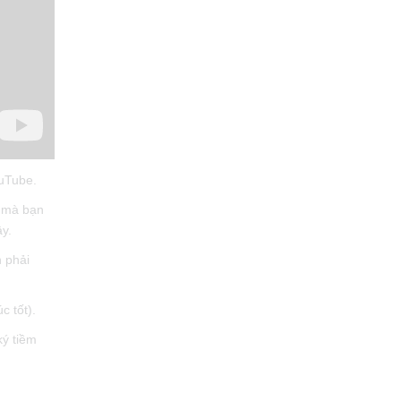
uTube.
m mà bạn
y.
n phải
c tốt).
ký tiềm