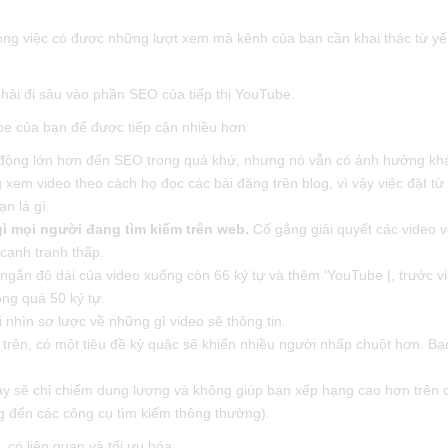
trong việc có được những lượt xem mà kênh của bạn cần khai thác từ yế
hải đi sâu vào phần SEO của tiếp thị YouTube.
be của bạn để được tiếp cận nhiều hơn:
c động lớn hơn đến SEO trong quá khứ, nhưng nó vẫn có ảnh hưởng kh
 xem video theo cách họ đọc các bài đăng trên blog, vì vậy việc đặt t
n là gì.
 mọi người đang tìm kiếm trên web.
Cố gắng giải quyết các video v
 cạnh tranh thấp.
 ngắn độ dài của video xuống còn 66 ký tự và thêm ‘YouTube |, trước vi
ông quá 50 ký tự.
 nhìn sơ lược về những gì video sẽ thông tin.
 trên, có một tiêu đề kỳ quặc sẽ khiến nhiều người nhấp chuột hơn. B
ày sẽ chỉ chiếm dung lượng và không giúp bạn xếp hạng cao hơn trên 
 đến các công cụ tìm kiếm thông thường).
, có liên quan và tối ưu hóa.