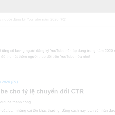
ng người đăng ký YouTube năm 2020 (P2)
ch để tăng số lượng người đăng ký YouTube nên áp dụng trong năm 2020 
̉ để thu hút thêm người theo dõi trên YouTube nữa nhé!
 2020 (P1)
ube cho tỷ lệ chuyển đổi CTR
Youtube thành công.
eo của bạn những cái tên khác thường. Bằng cách này, bạn sẽ nhận đượ