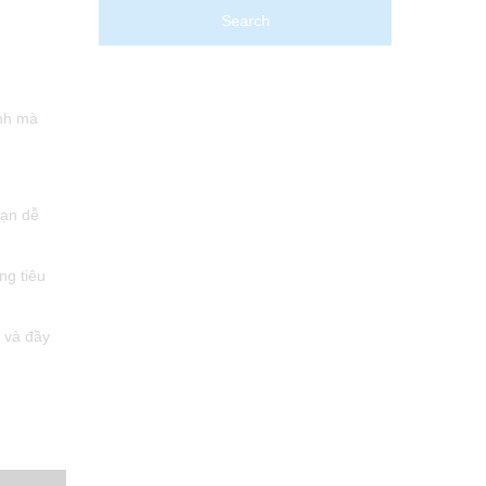
ỉnh mà
bạn dễ
ng tiêu
 và đầy