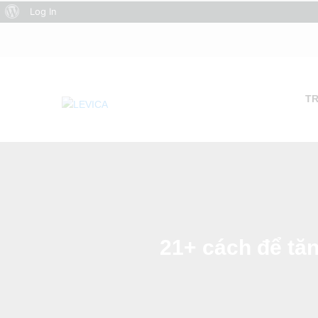
About
Log In
WordPress
T
21+ cách để tă