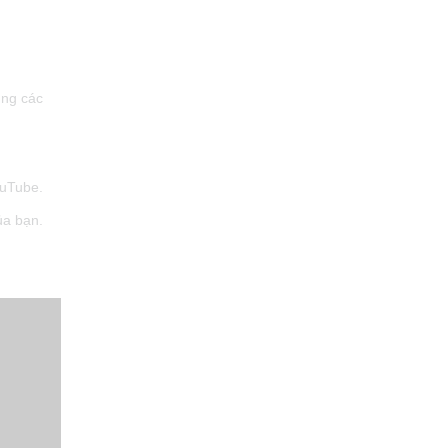
ụng các
ouTube.
ủa bạn.