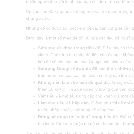
nhiều người đến với kênh của bạn chỉ dựa trên sự tò mò.
Có các tiêu đề kỳ quặc sẽ đóng một vai trò quan trọng 
chứng xã hội.
Nhưng để có được số lượt xem tối đa, bạn cũng sẽ cần p
Dưới đây là một số mẹo để tối ưu hóa các tiêu đề YouTu
Sử dụng từ khóa trong tiêu đề
. Điều này có tá
video. Các trình thu thập dữ liệu của Google không
tiêu đề sẽ cho các bot của Google biết video của bạ
Sử dụng Google Adwords để xác định những gì
trộn hoàn hảo của các tìm kiếm có truy cập lớn và
Không nên làm cho tiêu đề quá dài
. Google cắt
thêm 10 ký tự). Tiêu đề video lý tưởng của bạn kh
Viết tiêu đề mô tả
. Cung cấp cho khán giả một cái
Làm cho tiêu đề hấp dẫn.
Giống như tôi đã nói ở
nhiều nhấp chuột, thứ hạng sẽ càng cao.
Đừng sử dụng từ “video” trong tiêu đề
. Điều n
tìm kiếm YouTube (mặc dù nó có thể có ảnh hưởng
Tóm lại, hãy tìm hiểu làm thế nào để viết tiêu đề hấp dẫn