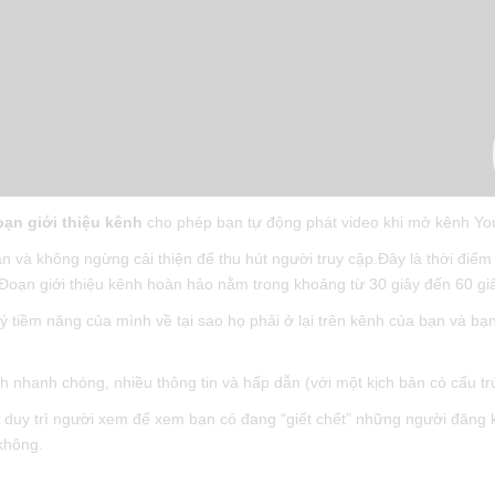
oạn giới thiệu kênh
cho phép bạn tự động phát video khi mở kênh Yo
ận và không ngừng cải thiện để thu hút người truy cập.Đây là thời điể
 Đoạn giới thiệu kênh hoàn hảo nằm trong khoảng từ 30 giây đến 60 giâ
 tiềm năng của mình về tại sao họ phải ở lại trên kênh của bạn và bạ
 nhanh chóng, nhiều thông tin và hấp dẫn (với một kịch bản có cấu trú
 duy trì người xem để xem bạn có đang “giết chết” những người đăng 
không.