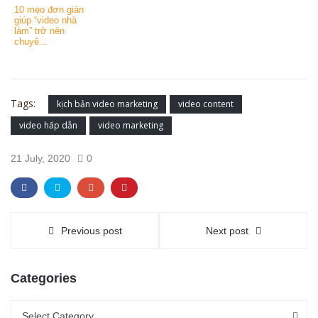
10 mẹo đơn giản
giúp “video nhà
làm” trở nên
chuyê...
Tags:
kịch bản video marketing
video content
video hấp dẫn
video marketing
21 July, 2020
0
Previous post
Next post
Categories
Categories
Categories
Select Category