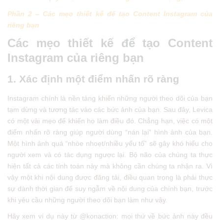
Phần 2 – Các mẹo thiết kế để tạo Content Instagram của
riêng bạn
Các mẹo thiết kế để tạo Content
Instagram của riêng bạn
1. Xác định một điểm nhấn rõ ràng
Instagram chính là nền tảng khiến những người theo dõi của bạn
tạm dừng và tương tác vào các bức ảnh của bạn. Sau đây, Levica
có một vài mẹo để khiến họ làm điều đó. Chẳng hạn, việc có một
điểm nhấn rõ ràng giúp người dùng “nán lại” hình ảnh của bạn.
Một hình ảnh quá “nhòe nhoẹt/nhiều yếu tố” sẽ gây khó hiểu cho
người xem và có tác dụng ngược lại. Bộ não của chúng ta thực
hiện tất cả các tính toán này mà không cần chúng ta nhận ra. Vì
vậy một khi nội dung được đăng tải, điều quan trọng là phải thực
sự dành thời gian để suy ngẫm về nội dung của chính bạn, trước
khi yêu cầu những người theo dõi bạn làm như vậy.
Hãy xem ví dụ này từ @konaction: mọi thứ về bức ảnh này đều