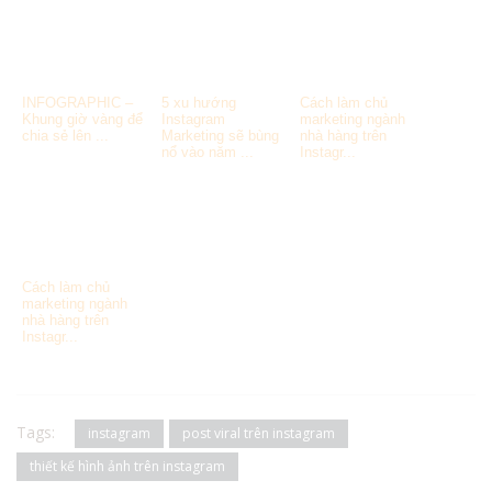
INFOGRAPHIC –
5 xu hướng
Cách làm chủ
Khung giờ vàng để
Instagram
marketing ngành
chia sẻ lên ...
Marketing sẽ bùng
nhà hàng trên
nổ vào năm ...
Instagr...
Cách làm chủ
marketing ngành
nhà hàng trên
Instagr...
Tags:
instagram
post viral trên instagram
thiết kế hình ảnh trên instagram