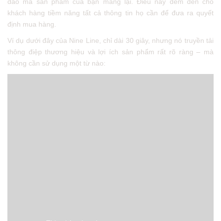
đáo mà sản phẩm của bạn mang lại. Điều này đem đến cho
khách hàng tiềm năng tất cả thông tin họ cần để đưa ra quyết
định mua hàng.
Ví dụ dưới đây của Nine Line, chỉ dài 30 giây, nhưng nó truyền tải
thông điệp thương hiệu và lợi ích sản phẩm rất rõ ràng – mà
không cần sử dụng một từ nào: