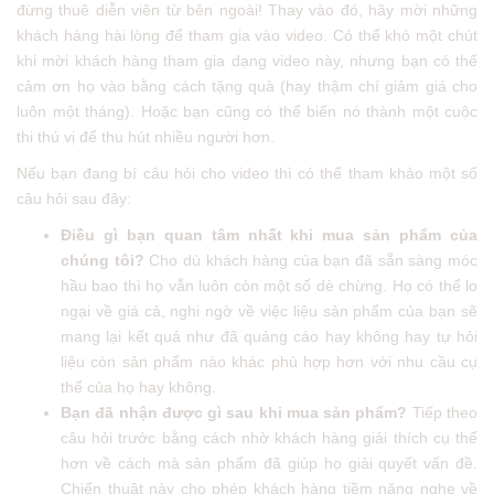
đừng thuê diễn viên từ bên ngoài! Thay vào đó, hãy mời những
khách hàng hài lòng để tham gia vào video. Có thể khó một chút
khi mời khách hàng tham gia dạng video này, nhưng bạn có thể
cảm ơn họ vào bằng cách tặng quà (hay thậm chí giảm giá cho
luôn một tháng). Hoặc bạn cũng có thể biến nó thành một cuộc
thi thú vị để thu hút nhiều người hơn.
Nếu bạn đang bí câu hỏi cho video thì có thể tham khảo một số
câu hỏi sau đây:
Điều gì bạn quan tâm nhất khi mua sản phẩm của
chúng tôi?
Cho dù khách hàng của bạn đã sẵn sàng móc
hầu bao thì họ vẫn luôn còn một số dè chừng. Họ có thể lo
ngại về giá cả, nghi ngờ về việc liệu sản phẩm của bạn sẽ
mang lại kết quả như đã quảng cáo hay không hay tự hỏi
liệu còn sản phẩm nào khác phù hợp hơn với nhu cầu cụ
thể của họ hay không.
Bạn đã nhận được gì sau khi mua sản phẩm?
Tiếp theo
câu hỏi trước bằng cách nhờ khách hàng giải thích cụ thể
hơn về cách mà sản phẩm đã giúp họ giải quyết vấn đề.
Chiến thuật này cho phép khách hàng tiềm năng nghe về