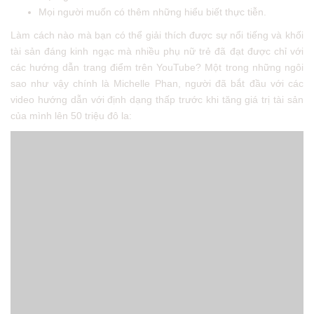
Mọi người muốn có thêm những hiểu biết thực tiễn.
Làm cách nào mà bạn có thể giải thích được sự nổi tiếng và khối
tài sản đáng kinh ngạc mà nhiều phụ nữ trẻ đã đạt được chỉ với
các hướng dẫn trang điểm trên YouTube? Một trong những ngôi
sao như vậy chính là Michelle Phan, người đã bắt đầu với các
video hướng dẫn với định dạng thấp trước khi tăng giá trị tài sản
của mình lên 50 triệu đô la: