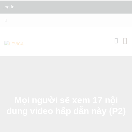
Log In
Mọi người sẽ xem 17 nội
dung video hấp dẫn này (P2)