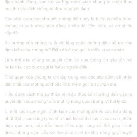
định hành động, cản trở và bóp méo cách chúng ta nhận thức
mọi thứ và cách chúng ta đưa ra quyết định.
Các nhà khoa học cho biết những điều này là thiên vị nhận thức.
chúng có xu hướng hoạt động ở cấp độ tiềm thức, và có nhiều
cấp độ.
Xu hướng của chúng ta là chỉ lắng nghe những điều hỗ trợ cho
định kiến của chúng ta? Điều đó được gọi là
thiên vị xác nhận
.
Làm thế nào chúng ta quyết định bỏ qua thông tin gây tổn hại
hoặc tiêu cực được gọi là
hiệu ứng đà điểu
.
Thói quen của chúng ta chỉ tập trung vào các đặc điểm dễ nhận
biết nhất của một người hoặc khái niệm gọi là sự
mặn mà
.
Hiểu được cách mà sự thiên vị nhận thức ảnh hưởng đến việc ra
quyết định của chúng ta là một kỹ năng quan trọng, vì hai lý do.
1. Biết cách suy nghĩ, định kiến của mọi người về các kiểu dáng
nhất định, các công ty và nhà thiết kế có thể tạo ra các sản phẩm
hiệu quả hơn, hấp dẫn hơn. Điều này cũng có thể giúp tránh
được những cạm bẫy có thể phát sinh từ khả năng gây thuyết