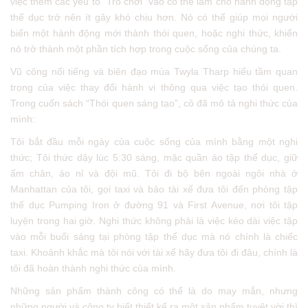
việc thêm các yếu tố “Trò chơi” vào có thể làm cho hành động tập
thể dục trở nên ít gây khó chịu hơn. Nó có thể giúp mọi người
biến một hành động mới thành thói quen, hoặc nghi thức, khiến
nó trở thành một phần tích hợp trong cuộc sống của chúng ta.
Vũ công nổi tiếng và biên đạo múa Twyla Tharp hiểu tầm quan
trọng của việc thay đổi hành vi thông qua việc tạo thói quen.
Trong cuốn sách “Thói quen sáng tạo”, cô đã mô tả nghi thức của
mình:
Tôi bắt đầu mỗi ngày của cuộc sống của mình bằng một nghi
thức; Tôi thức dậy lúc 5:30 sáng, mặc quần áo tập thể dục, giữ
ấm chân, áo nỉ và đội mũ. Tôi đi bộ bên ngoài ngôi nhà ở
Manhattan của tôi, gọi taxi và bảo tài xế đưa tôi đến phòng tập
thể dục Pumping Iron ở đường 91 và First Avenue, nơi tôi tập
luyện trong hai giờ. Nghi thức không phải là việc kéo dài việc tập
vào mỗi buổi sáng tại phòng tập thể dục mà nó chính là chiếc
taxi. Khoảnh khắc mà tôi nói với tài xế hãy đưa tôi đi đâu, chính là
tôi đã hoàn thành nghi thức của mình.
Những sản phẩm thành công có thể là do may mắn, nhưng
những người và công ty biết thiết kế ra một sản phẩm tuyệt vời thì