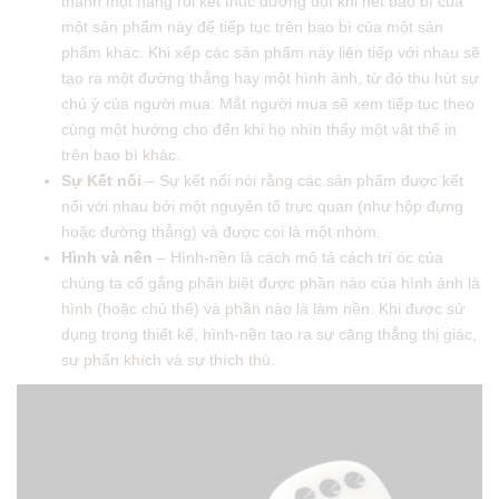
thành một hàng rồi kết thúc đường đột khi hết bao bì của
một sản phẩm này để tiếp tục trên bao bì của một sản
phẩm khác. Khi xếp các sản phẩm này liên tiếp với nhau sẽ
tạo ra một đường thẳng hay một hình ảnh, từ đó thu hút sự
chú ý của người mua. Mắt người mua sẽ xem tiếp tục theo
cùng một hướng cho đến khi họ nhìn thấy một vật thể in
trên bao bì khác.
Sự Kết nối
– Sự kết nối nói rằng các sản phẩm được kết
nối với nhau bởi một nguyên tố trực quan (như hộp đựng
hoặc đường thẳng) và được coi là một nhóm.
Hình và nền
– Hình-nền là cách mô tả cách trí óc của
chúng ta cố gắng phân biệt được phần nào của hình ảnh là
hình (hoặc chủ thể) và phần nào là làm nền. Khi được sử
dụng trong thiết kế, hình-nền tạo ra sự căng thẳng thị giác,
sự phấn khích và sự thích thú.