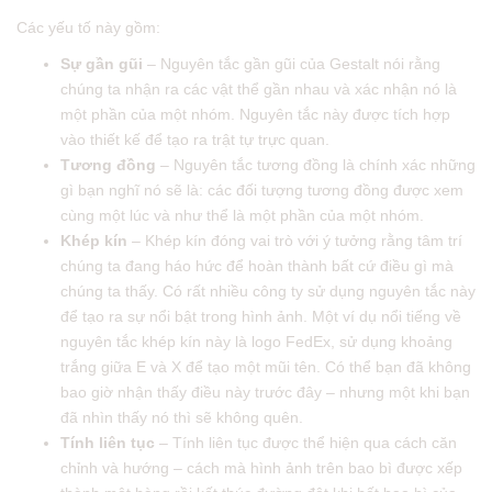
Các yếu tố này gồm:
Sự gần gũi
– Nguyên tắc gần gũi của Gestalt nói rằng
chúng ta nhận ra các vật thể gần nhau và xác nhận nó là
một phần của một nhóm. Nguyên tắc này được tích hợp
vào thiết kế để tạo ra trật tự trực quan.
Tương đồng
– Nguyên tắc tương đồng là chính xác những
gì bạn nghĩ nó sẽ là: các đối tượng tương đồng được xem
cùng một lúc và như thể là một phần của một nhóm.
Khép kín
– Khép kín đóng vai trò với ý tưởng rằng tâm trí
chúng ta đang háo hức để hoàn thành bất cứ điều gì mà
chúng ta thấy. Có rất nhiều công ty sử dụng nguyên tắc này
để tạo ra sự nổi bật trong hình ảnh. Một ví dụ nổi tiếng về
nguyên tắc khép kín này là logo FedEx, sử dụng khoảng
trắng giữa E và X để tạo một mũi tên. Có thể bạn đã không
bao giờ nhận thấy điều này trước đây – nhưng một khi bạn
đã nhìn thấy nó thì sẽ không quên.
Tính liên tục
– Tính liên tục được thể hiện qua cách căn
chỉnh và hướng – cách mà hình ảnh trên bao bì được xếp