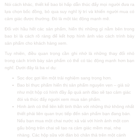
Nói cách khác, thiết kế bao bì hấp dẫn thúc đẩy mọi người đưa ra
lựa chọn bốc đồng, bỏ qua suy nghĩ lý trí và khiến người mua có
cảm giác được thưởng. Đó là một tác động mạnh mẽ.
Đối với hầu hết các sản phẩm, hiển thị những gì nằm bên trong
bao bì là cách rõ ràng để kết hợp hình ảnh vào cách trình bày
sản phẩm cho khách hàng xem.
Tuy nhiên, điều quan trọng cần ghi nhớ là những thay đổi nhỏ
trong cách trình bày sản phẩm có thể có tác động mạnh hơn bạn
nghĩ. Dưới đây là ba ví dụ:
Sọc dọc gợi lên một trải nghiệm sang trọng hơn.
Bao bì thực phẩm hiển thị sản phẩm nguyên vẹn – giả sử
như một hộp có hình đầy ắp quả anh đào sẽ tạo cảm giác
đói và thúc đẩy người xem mua sản phẩm.
Hình ảnh có thể liên kết tinh thần với những thứ không nhất
thiết phải liên quan trực tiếp đến sản phẩm bạn đang bán.
Nếu bạn mua một chai nước xả vải với hình ảnh một con
gấu bông trên chai sẽ tạo ra cảm giác mềm mại, nhẹ
nhàng. Các hộp sữa với đàn bò chăn thả trên một cánh