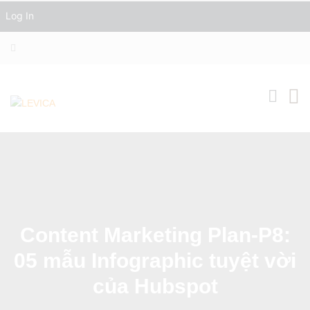
Log In
Content Marketing Plan-P8:
05 mẫu Infographic tuyệt vời
của Hubspot