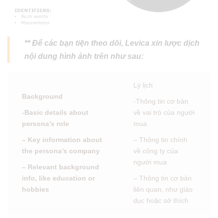
** Để các bạn tiện theo dõi, Levica xin lược dịch
nội dung hình ảnh trên như sau:
Lý lịch
Background
-Thông tin cơ bản
-Basic details about
về vai trò của người
persona’s role
mua
– Key information about
– Thông tin chính
the persona’s company
về công ty của
người mua
– Relevant background
info, like education or
– Thông tin cơ bản
hobbies
liên quan, như giáo
dục hoặc sở thích