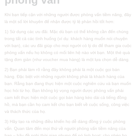
Khi bạn tiếp cận với những người được phỏng vấn tiềm năng, đây
là một số lời khuyên để nhận được tỷ lệ phản hồi tốt hơn:
1) Sử dụng các ưu đãi. Mặc dù bạn có thể không cần đến chúng
trong tất cả các tình huống (ví dụ: khách hàng muốn nói chuyện
với bạn), các ưu đãi giúp cho mọi người có lý do để tham gia cuộc
phỏng vấn nếu họ không có mối liên hệ nào với bạn. Một thẻ quà
tặng đơn giản (như voucher mua hàng) là một lựa chọn dễ dàng.
2) Bạn phải làm rõ rằng đây không phải là một cuộc gọi bán
hàng. Đặc biệt với những người không phải là khách hàng của
bạn. Rằng bạn đang thực hiện một cuộc nghiên cứu và bạn muốn
học hỏi từ họ. Bạn không kỳ vọng người được phỏng vấn phải
cam kết thực hiện một cuộc gọi bán hàng kéo dài cả tiếng đồng
hồ, mà bạn cần họ cam kết cho bạn biết về cuộc sống, công việc
và thách thức của họ.
3) Hãy tạo ra những điều khiến họ dễ dàng đồng ý cuộc phỏng
vấn. Quan tâm đến mọi thứ về người phỏng vấn tiềm năng của
bạn – hãy đề nghị thời gian nhưng để nó linh hoạt; cho phép họ