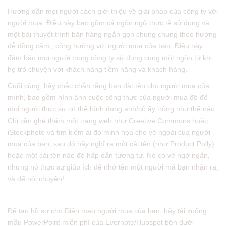
Hướng dẫn mọi người cách giới thiệu về giải pháp của công ty với
người mua. Điều này bao gồm cả ngôn ngữ thực tế sử dụng và
một bài thuyết trình bán hàng ngắn gọn chung chung theo hướng
dễ đồng cảm , cộng hưởng với người mua của bạn. Điều này
đảm bảo mọi người trong công ty sử dụng cùng một ngôn từ khi
họ trò chuyện với khách hàng tiềm năng và khách hàng.
Cuối cùng, hãy chắc chắn rằng bạn đặt tên cho người mua của
mình, bao gồm hình ảnh cuộc sống thực của người mua đó để
mọi người thực sự có thể hình dung anh/cô ấy trông như thế nào.
Chỉ cần ghé thăm một trang web như Creative Commons hoặc
iStockphoto và tìm kiếm ai đó minh họa cho vẻ ngoài của người
mua của bạn, sau đó hãy nghĩ ra một cái tên (như Product Polly)
hoặc một cái tên nào đó hấp dẫn tương tự. Nó có vẻ ngớ ngẩn,
nhưng nó thực sự giúp ích để nhớ tên một người mà bạn nhận ra,
và để nói chuyện!
Để tạo hồ sơ cho Diện mạo người mua của bạn, hãy tải xuống
mẫu PowerPoint miễn phí của Evernote/Hubspot bên dưới