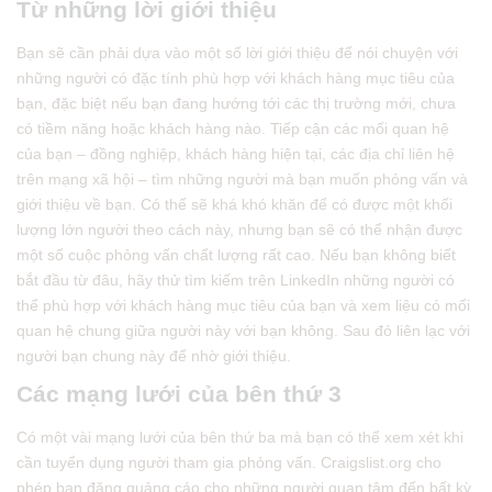
Từ những lời giới thiệu
Bạn sẽ cần phải dựa vào một số lời giới thiệu để nói chuyện với
những người có đặc tính phù hợp với khách hàng mục tiêu của
bạn, đặc biệt nếu bạn đang hướng tới các thị trường mới, chưa
có tiềm năng hoặc khách hàng nào. Tiếp cận các mối quan hệ
của bạn – đồng nghiệp, khách hàng hiện tại, các địa chỉ liên hệ
trên mạng xã hội – tìm những người mà bạn muốn phỏng vấn và
giới thiệu về bạn. Có thể sẽ khá khó khăn để có được một khối
lượng lớn người theo cách này, nhưng bạn sẽ có thể nhận được
một số cuộc phỏng vấn chất lượng rất cao. Nếu bạn không biết
bắt đầu từ đâu, hãy thử tìm kiếm trên LinkedIn những người có
thể phù hợp với khách hàng mục tiêu của bạn và xem liệu có mối
quan hệ chung giữa người này với bạn không. Sau đó liên lạc với
người bạn chung này để nhờ giới thiệu.
Các m
ạng
lưới của bên thứ 3
Có một vài mạng lưới của bên thứ ba mà bạn có thể xem xét khi
cần tuyển dụng người tham gia phỏng vấn. Craigslist.org cho
phép bạn đăng quảng cáo cho những người quan tâm đến bất kỳ