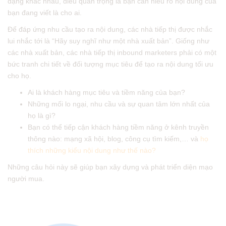
dạng khác nhau, điều quan trọng là bạn cần hiểu rõ nội dung của
bạn đang viết là cho ai.
Để đáp ứng nhu cầu tạo ra nội dung, các nhà tiếp thị được nhắc
lui nhắc tới là “Hãy suy nghĩ như một nhà xuất bản”. Giống như
các nhà xuất bản, các nhà tiếp thị inbound marketers phải có một
bức tranh chi tiết về đối tượng mục tiêu để tạo ra nội dung tối ưu
cho họ.
Ai là khách hàng mục tiêu và tiềm năng của bạn?
Những mối lo ngại, nhu cầu và sự quan tâm lớn nhất của
họ là gì?
Bạn có thể tiếp cận khách hàng tiềm năng ở kênh truyền
thông nào: mạng xã hội, blog, công cụ tìm kiếm,… và
họ
thích những kiểu nội dung như thế nào?
Những câu hỏi này sẽ giúp bạn xây dựng và phát triển diện mạo
người mua.