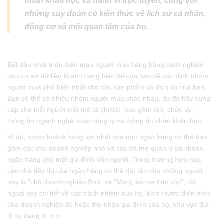
nhân khẩu học và hành vi trực tuyến, cùng với
những suy đoán có kiến ​​thức về lịch sử cá nhân,
động cơ và mối quan tâm của họ.
Bắt đầu phát triển diện mạo người mua hàng bằng cách nghiên
cứu cơ sở dữ liệu khách hàng hiện tại của bạn để xác định nhóm
người mua phổ biến nhất cho các sản phẩm và dịch vụ của bạn.
Bạn có thể có nhiều nhóm người mua khác nhau, do đó hãy cung
cấp cho mỗi người một mô tả chi tiết, bao gồm tên, chức vụ,
thông tin ngành nghề hoặc công ty và thông tin nhân khẩu học.
Ví dụ, nhóm khách hàng lớn nhất của một ngân hàng có thể bao
gồm các chủ doanh nghiệp nhỏ và các bà mẹ quản lý tài khoản
ngân hàng cho một gia đình bốn người. Trong trường hợp này,
các nhà tiếp thị của ngân hàng có thể đặt tên cho những người
này là “chủ doanh nghiệp Bob” và “Mary, bà mẹ bận rộn”, rồi
ngoại suy chi tiết về các trách nhiệm của họ, kích thước điển hình
của doanh nghiệp đó hoặc thu nhập gia đình của họ, khu vực địa
lý họ đang ở, v..v.