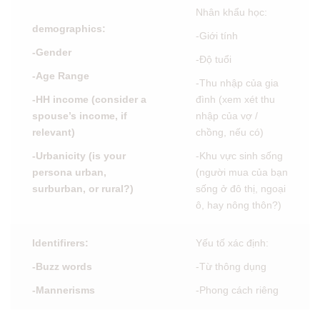
Nhân khẩu học:
demographics:
-Giới tính
-Gender
-Độ tuổi
-Age Range
-Thu nhập của gia
-HH income (consider a
đình (xem xét thu
spouse’s income, if
nhập của vợ /
relevant)
chồng, nếu có)
-Urbanicity (is your
-Khu vực sinh sống
persona urban,
(người mua của bạn
surburban, or rural?)
sống ở đô thị, ngoại
ô, hay nông thôn?)
Identifirers:
Yếu tố xác định:
-Buzz words
-Từ thông dụng
-Mannerisms
-Phong cách riêng